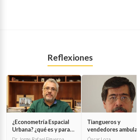
Reflexiones
¿Econometría Espacial
Tiangueros y
Urbana? ¿qué es y para
vendedores ambula
qué sirve?
Dr. Jorge Rafael Figueroa
Óscar Loza