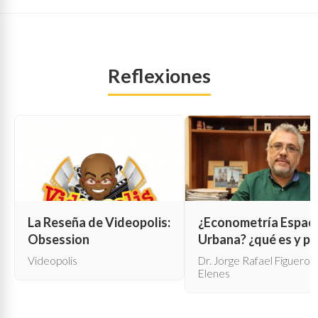
Reflexiones
La Reseña de Videopolis:
¿Econometría Espaci
Obsession
Urbana? ¿qué es y pa
qué sirve?
Videopolis
Dr. Jorge Rafael Figueroa
Elenes