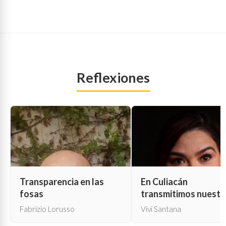
Reflexiones
Transparencia en las
En Culiacán
fosas
transmitimos nuestr
propia muerte
Fabrizio Lorusso
Vivi Santana