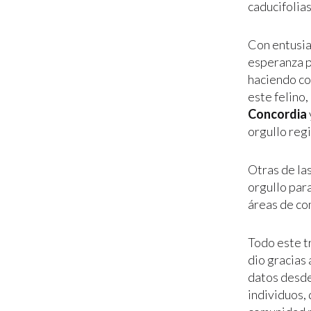
caducifolias
Con entusia
esperanza p
haciendo co
este felino,
Concordia
orgullo regi
Otras de la
orgullo para
áreas de co
Todo este t
dio gracias 
datos desde
individuos,