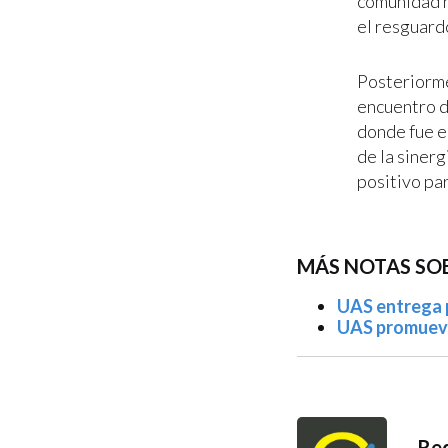
comunidad n
el resguardo
Posteriorme
encuentro de
donde fue e
de la sinerg
positivo pa
MÁS NOTAS SO
UAS entrega 
UAS promueve 
Red