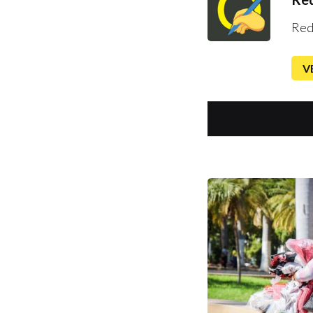
Red
V