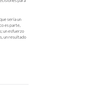
ecisiones para
que sería un
co es parte,
s; un esfuerzo
s, un resultado