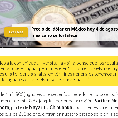
Precio del dólar en México hoy 4 de agost
Leer Más
mexicano se fortalece
les a la comunidad universitaria y sinaloense que los resul
enos, que el jaguar permanece en Sinaloa en la selva seca 
s una tendencia al alta, en términos generales tenemos un
 de jaguares en las selvas secas para Sinaloa”.
de 4 mil 800 jaguares que se tenía alrededor en todo el país
uperar a 5 mil 326 ejemplares, donde la región
Pacífico No
nora
, parte de
Nayarit
y
Chihuahua
aporta en esta recupe
los cuales 233 se encuentran en nuestro estado solo en la se