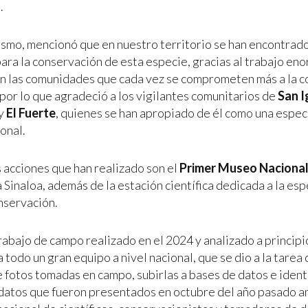
.
smo, mencionó que en nuestro territorio se han encontrado
ara la conservación de esta especie, gracias al trabajo en
n las comunidades que cada vez se comprometen más a la c
 por lo que agradeció a los vigilantes comunitarios de
San I
y
El Fuerte
, quienes se han apropiado de él como una espe
onal.
s acciones que han realizado son el
Primer Museo Nacional
 Sinaloa, además de la estación científica dedicada a la esp
nservación.
rabajo de campo realizado en el 2024 y analizado a principi
a todo un gran equipo a nivel nacional, que se dio a la tarea
 fotos tomadas en campo, subirlas a bases de datos e identi
 datos que fueron presentados en octubre del año pasado an