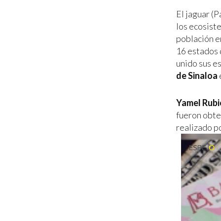
El jaguar (P
los ecosist
población en
16 estados 
unido sus es
de Sinaloa
Yamel Rubi
fueron obte
realizado po