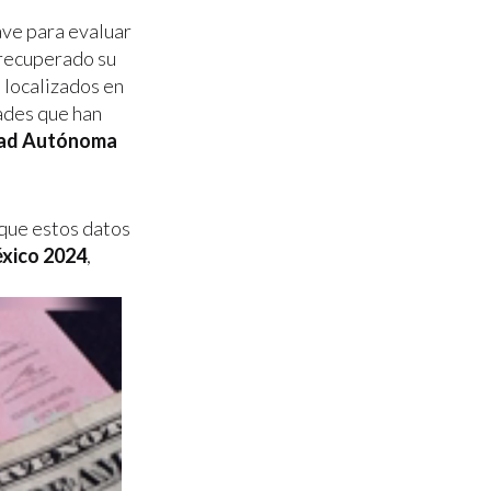
ave para evaluar
 recuperado su
n localizados en
dades que han
idad Autónoma
que estos datos
éxico 2024
,