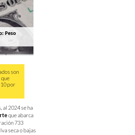
o: Peso
tados son
y que
 10 por
, al 2024 se ha
rte
que abarca
ración 733
lva seca o bajas