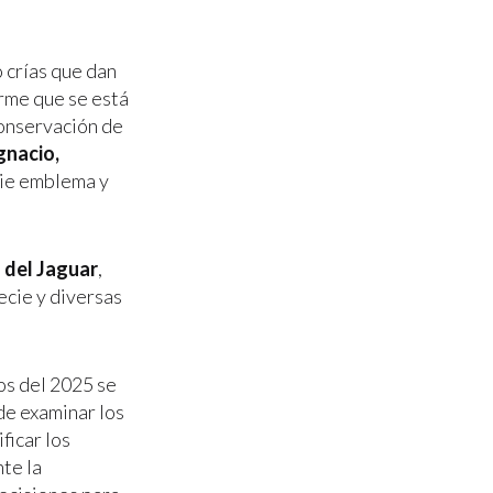
 crías que dan
orme que se está
onservación de
gnacio,
cie emblema y
 del Jaguar
,
ecie y diversas
os del 2025 se
 de examinar los
ficar los
te la