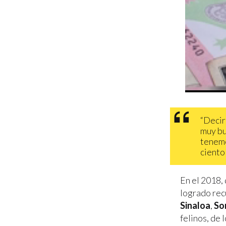
“Decir
muy bu
tenemo
ciento
En el 2018, 
logrado rec
Sinaloa
,
So
felinos, de 