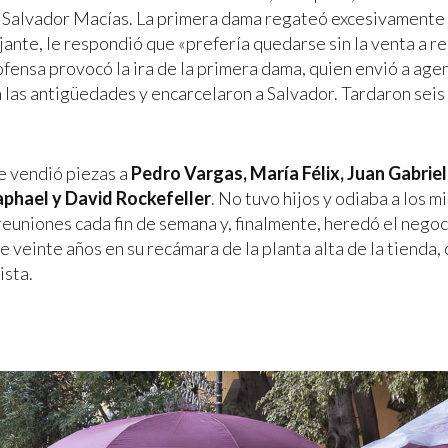
e Salvador Macías. La primera dama regateó excesivamente
jante, le respondió que «prefería quedarse sin la venta a re
ofensa provocó la ira de la primera dama, quien envió a agen
 las antigüedades y encarcelaron a Salvador. Tardaron sei
e vendió piezas a
Pedro Vargas, María Félix, Juan Gabriel
aphael y David Rockefeller
. No tuvo hijos y odiaba a los m
euniones cada fin de semana y, finalmente, heredó el negocio
e veinte años en su recámara de la planta alta de la tienda,
ista.