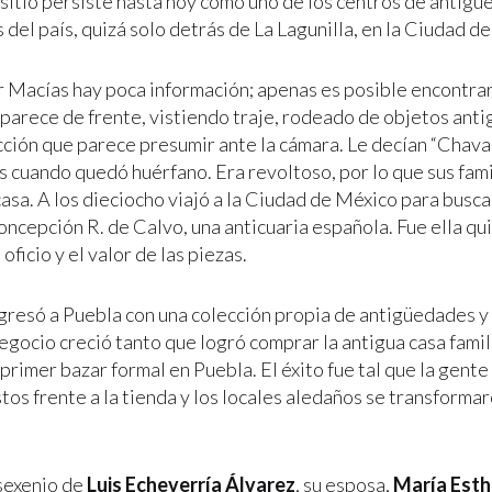
l sitio persiste hasta hoy como uno de los centros de antig
del país, quizá solo detrás de La Lagunilla, en la Ciudad d
 Macías hay poca información; apenas es posible encontrar
Aparece de frente, vistiendo traje, rodeado de objetos anti
cción que parece presumir ante la cámara. Le decían “Chaval
s cuando quedó huérfano. Era revoltoso, por lo que sus fami
asa. A los dieciocho viajó a la Ciudad de México para buscar
ncepción R. de Calvo, una anticuaria española. Fue ella qui
 oficio y el valor de las piezas.
gresó a Puebla con una colección propia de antigüedades 
egocio creció tanto que logró comprar la antigua casa famil
 primer bazar formal en Puebla. El éxito fue tal que la gent
tos frente a la tienda y los locales aledaños se transforma
sexenio de
Luis Echeverría Álvarez
, su esposa,
María Esth