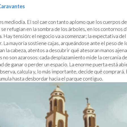
 Caravantes
es mediodía. El sol cae con tanto aplomo que los cuerpos de
se refugian en la sombra de los árboles, en los contornos d
. Hay tensión: el negocio va a comenzar; la expectativa del 
r. La mayoría sostiene cajas, arqueándose ante el peso de l
nan la cabeza, atentos a descubrir qué atesoran manos ajena
 no son azarosos: cada desplazamiento mide la cercanía de
ad de ganar o perder un espacio. La enorme puerta está abie
bserva, calcula y, lo más importante, decide qué comprará. E
umula hasta desbordar hacia el parque contiguo.