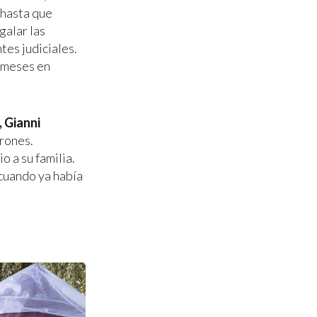
 hasta que
galar las
tes judiciales.
s meses en
, Gianni
irones.
 a su familia.
 cuando ya había