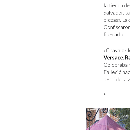
la tienda d
Salvador, ta
piezas». La 
Confiscaron
liberarlo.
«Chavalo» l
Versace, R
Celebraba r
Falleció hac
perdido la v
*