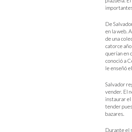
plazuela. E
importantes 
De Salvador
en la web. 
de una cole
catorce año
querían en c
conoció a Co
le enseñó el
Salvador re
vender. El n
instaurar el
tender pues
bazares.
Durante el 