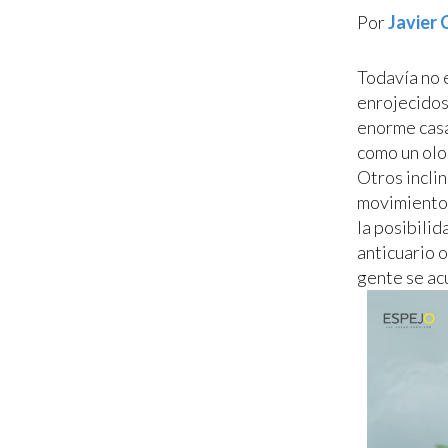
Por
Javier
Todavía no 
enrojecidos 
enorme casa
como un olo
Otros incli
movimientos
la posibilid
anticuario o
gente se ac