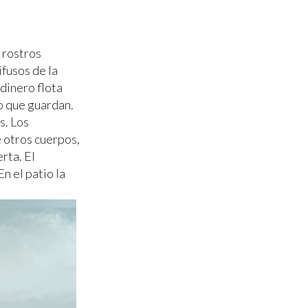
 rostros
ifusos de la
dinero flota
o que guardan.
s. Los
 otros cuerpos,
rta. El
n el patio la