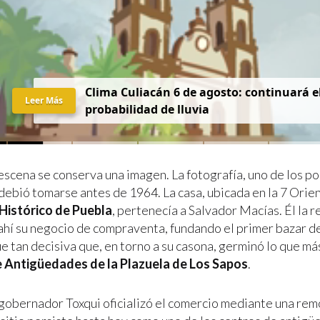
Clima Culiacán 6 de agosto: continuará el
Leer Más
probabilidad de lluvia
escena se conserva una imagen. La fotografía, uno de los po
 debió tomarse antes de 1964. La casa, ubicada en la 7 Ori
Histórico de Puebla
, pertenecía a Salvador Macías. Él la r
ahí su negocio de compraventa, fundando el primer bazar de
ue tan decisiva que, en torno a su casona, germinó lo que má
e Antigüedades de la Plazuela de Los Sapos
.
 gobernador Toxqui oficializó el comercio mediante una rem