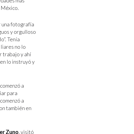
üedades más
e México.
 una fotografía
guos y orgulloso
o”. Tenía
liares no lo
 trabajo y ahí
en lo instruyó y
y comenzó a
iar para
e comenzó a
ron también en
er Zuno
, visitó