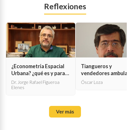
Reflexiones
¿Econometría Espacial
Tiangueros y
Urbana? ¿qué es y para
vendedores ambula
qué sirve?
Dr. Jorge Rafael Figueroa
Óscar Loza
Elenes
Ver más