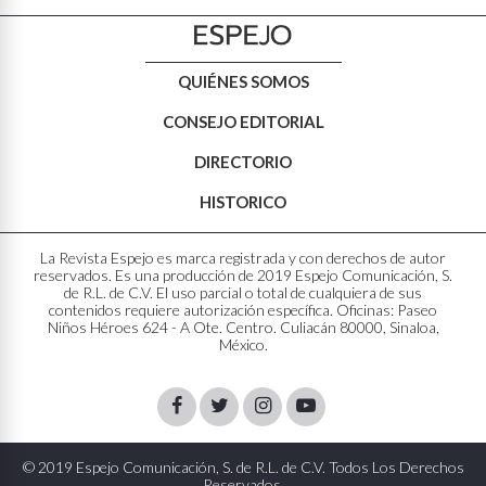
QUIÉNES SOMOS
CONSEJO EDITORIAL
DIRECTORIO
HISTORICO
La Revista Espejo es marca registrada y con derechos de autor
reservados. Es una producción de 2019 Espejo Comunicación, S.
de R.L. de C.V. El uso parcial o total de cualquiera de sus
contenidos requiere autorización específica. Oficinas: Paseo
Niños Héroes 624 - A Ote. Centro. Culiacán 80000, Sinaloa,
México.
Facebook
Twitter
Instagram
Youtube
© 2019 Espejo Comunicación, S. de R.L. de C.V. Todos Los Derechos
Reservados.