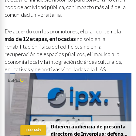
nodo de actividad pública, con impacto más allá de la
comunidad universitaria.
De acuerdo con los promotores, el plan contempla
más de 12 etapas, enfocadas
no solo en la
rehabilitación física del edificio, sino en la
recuperación de espacios públicos, el impulso a la
economía local y la integración de áreas culturales,
educativas y deportivas vinculadas a la UAS.
D
i
f
i
e
r
e
n
a
u
d
i
e
n
c
i
a
d
e
p
r
e
s
u
n
t
a
Leer Más
d
i
r
e
c
t
o
r
a
d
e
I
n
v
e
r
p
l
u
x
;
d
e
f
e
n
s
a