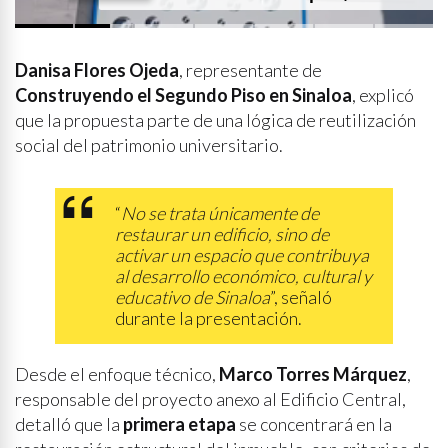
p
i
d
e
q
u
e
s
e
a
p
r
i
v
a
d
a
y
s
i
n
p
r
e
n
s
a
Danisa Flores Ojeda
, representante de
Construyendo el Segundo Piso en Sinaloa
, explicó
que la propuesta parte de una lógica de reutilización
social del patrimonio universitario.
“
No se trata únicamente de
restaurar un edificio, sino de
activar un espacio que contribuya
al desarrollo económico, cultural y
educativo de Sinaloa
”, señaló
durante la presentación.
Desde el enfoque técnico,
Marco Torres Márquez
,
responsable del proyecto anexo al Edificio Central,
detalló que la
primera etapa
se concentrará en la