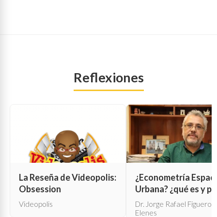
Reflexiones
La Reseña de Videopolis:
¿Econometría Espaci
Obsession
Urbana? ¿qué es y pa
qué sirve?
Videopolis
Dr. Jorge Rafael Figueroa
Elenes