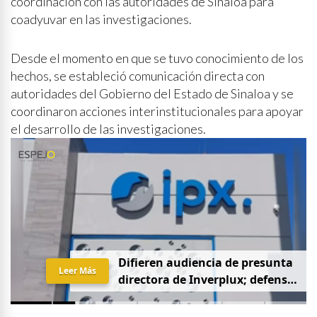
coordinación con las autoridades de Sinaloa para
coadyuvar en las investigaciones.
Desde el momento en que se tuvo conocimiento de los
hechos, se estableció comunicación directa con
autoridades del Gobierno del Estado de Sinaloa y se
coordinaron acciones interinstitucionales para apoyar
el desarrollo de las investigaciones.
D
i
f
i
e
r
e
n
a
u
d
i
e
n
c
i
a
d
e
p
r
e
s
u
n
t
a
Leer Más
d
i
r
e
c
t
o
r
a
d
e
I
n
v
e
r
p
l
u
x
;
d
e
f
e
n
s
a
p
i
d
e
q
u
e
s
e
a
p
r
i
v
a
d
a
y
s
i
n
p
r
e
n
s
a