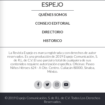
QUIÉNES SOMOS
CONSEJO EDITORIAL
DIRECTORIO
HISTORICO
La Revista Espejo es marca registrada y con derechos de autor
reservados. Es una producción de 2019 Espejo Comunicación, S.
de R.L. de C.V. El uso parcial o total de cualquiera de sus
contenidos requiere autorización específica. Oficinas: Paseo
Niños Héroes 624 - A Ote. Centro. Culiacán 80000, Sinaloa,
México.
Facebook
Twitter
Instagram
Youtube
© 2019 Espejo Comunicación, S. de R.L. de C.V. Todos Los Derechos
Reservados.