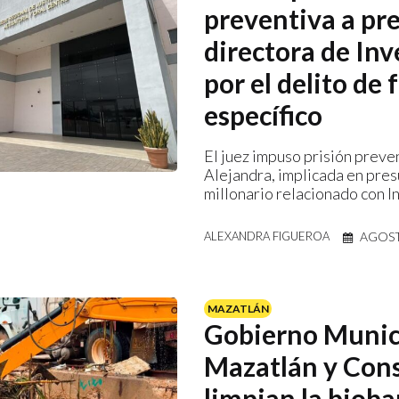
preventiva a pr
directora de Inv
por el delito de
específico
El juez impuso prisión preve
Alejandra, implicada en pre
millonario relacionado con I
AGOST
ALEXANDRA FIGUEROA
MAZATLÁN
Gobierno Munic
Mazatlán y Con
limpian la bioba