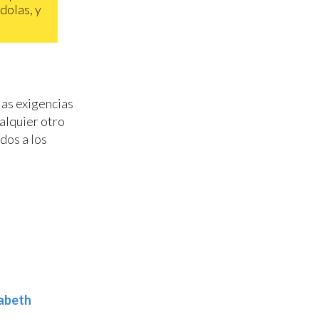
dolas, y
las exigencias
alquier otro
dos a los
zabeth