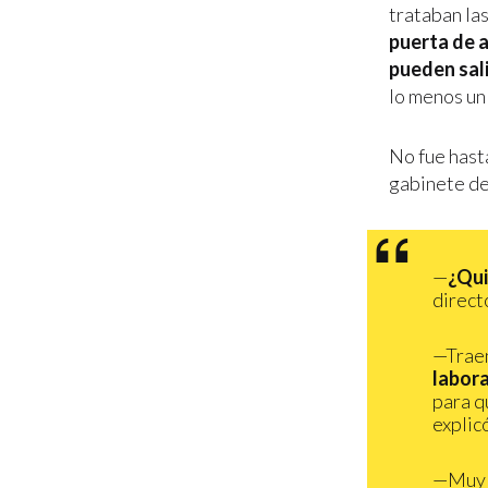
trataban la
puerta de 
pueden sali
lo menos un 
No fue hast
gabinete de
—
¿Qui
direct
—Traen
labora
para q
explicó
—Muy 