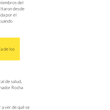
 miembros del
gritaron desde
da por el
 cuando
a de los
tal de salud,
rnador Rocha
 a ver de qué se