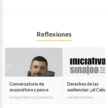
Reflexiones
Conversatorio de
Derechos de las
acuacultura y pesca
audiencias: ¿el Cabal
de Troya para la cen
Enrique Riveros Echavarría
Iniciativa Sinaloa
oficial?