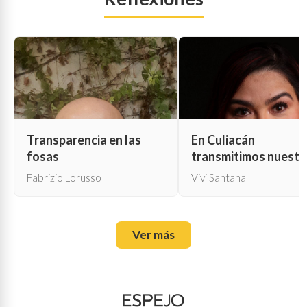
Transparencia en las
En Culiacán
fosas
transmitimos nuestr
propia muerte
Fabrizio Lorusso
Vivi Santana
Ver más