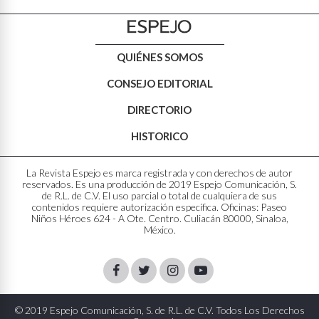
QUIÉNES SOMOS
CONSEJO EDITORIAL
DIRECTORIO
HISTORICO
La Revista Espejo es marca registrada y con derechos de autor
reservados. Es una producción de 2019 Espejo Comunicación, S.
de R.L. de C.V. El uso parcial o total de cualquiera de sus
contenidos requiere autorización específica. Oficinas: Paseo
Niños Héroes 624 - A Ote. Centro. Culiacán 80000, Sinaloa,
México.
Facebook
Twitter
Instagram
Youtube
© 2019 Espejo Comunicación, S. de R.L. de C.V. Todos Los Derechos