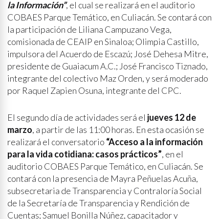
la Información”
, el cual se realizará en el auditorio
COBAES Parque Temático, en Culiacán. Se contará con
la participación de Liliana Campuzano Vega,
comisionada de CEAIP en Sinaloa; Olimpia Castillo,
impulsora del Acuerdo de Escazú; José Dehesa Mitre,
presidente de Guaiacum A.C.; José Francisco Tiznado,
integrante del colectivo Maz Orden, y será moderado
por Raquel Zapien Osuna, integrante del CPC.
El segundo día de actividades será el
jueves 12 de
marzo
, a partir de las 11:00 horas. En esta ocasión se
realizará el conversatorio
“Acceso a la información
para la vida cotidiana: casos prácticos”
, en el
auditorio COBAES Parque Temático, en Culiacán. Se
contará con la presencia de Mayra Peñuelas Acuña,
subsecretaria de Transparencia y Contraloría Social
de la Secretaría de Transparencia y Rendición de
Cuentas; Samuel Bonilla Núñez, capacitador y