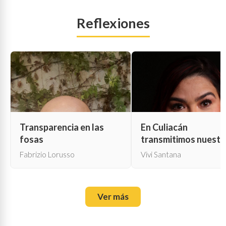
Reflexiones
Transparencia en las
En Culiacán
fosas
transmitimos nuestr
propia muerte
Fabrizio Lorusso
Vivi Santana
Ver más