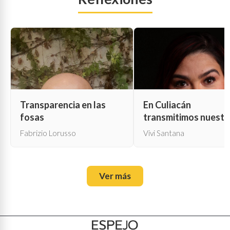
Transparencia en las
En Culiacán
fosas
transmitimos nuestr
propia muerte
Fabrizio Lorusso
Vivi Santana
Ver más