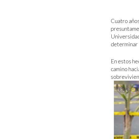
Cuatro años
presuntamen
Universidad 
determinar 
En estos he
camino hacia
sobrevivien