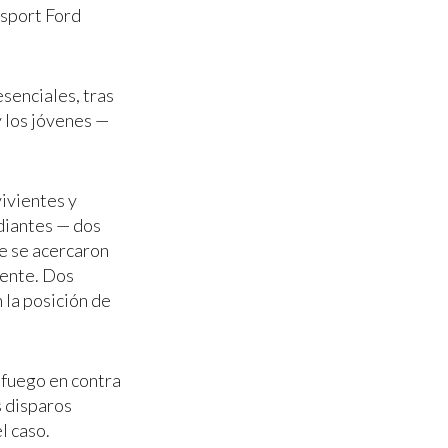
sport Ford
senciales, tras
y los jóvenes —
vivientes y
udiantes — dos
e se acercaron
mente. Dos
 la posición de
 fuego en contra
s disparos
l caso.