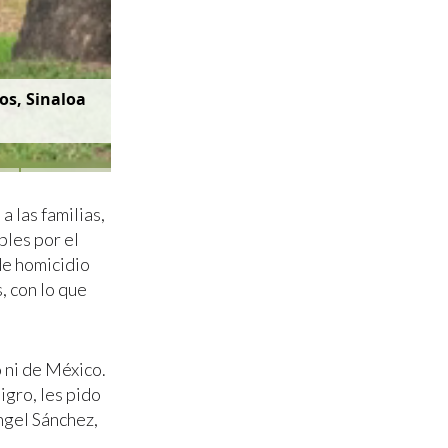
os, Sinaloa
 las familias,
les por el
 de homicidio
, con lo que
 ni de México.
gro, les pido
ngel Sánchez,