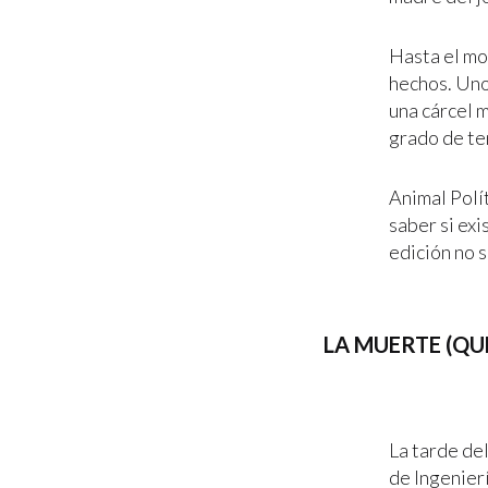
Hasta el mo
hechos. Uno
una cárcel m
grado de te
Animal Polí
saber si exi
edición no 
LA MUERTE (QU
La tarde del
de Ingenier