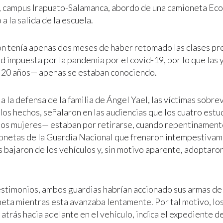
 campus Irapuato-Salamanca, abordo de una camioneta Eco
 a la salida de la escuela.
ión tenía apenas dos meses de haber retomado las clases pre
ad impuesta por la pandemia por el covid-19, por lo que las 
 20 años— apenas se estaban conociendo.
 la defensa de la familia de Ángel Yael, las víctimas sobre
 los hechos, señalaron en las audiencias que los cuatro est
os mujeres— estaban por retirarse, cuando repentinament
onetas de la Guardia Nacional que frenaron intempestiva
 bajaron de los vehículos y, sin motivo aparente, adoptaron
estimonios, ambos guardias habrían accionado sus armas de
neta mientras esta avanzaba lentamente. Por tal motivo, lo
atrás hacia adelante en el vehículo, indica el expediente de