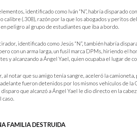
elementos, identificado como Iván “N”, habría disparado co
o calibre (.308), razón por la que los abogados y peritos d
 en peligro al grupo de estudiantes que iba a bordo.
tirador, identificado como Jesús “N”, también habría dispar
pero con un arma larga, un fusil marca DPMs, hiriendo el h
tes y alcanzando a Ángel Yael, quien ocupaba el lugar de co
r, al notar que su amigo tenía sangre, aceleró la camioneta,
adelante fueron detenidos por los mismos vehículos de la 
 disparo que alcanzó a Ángel Yael le dio directo en la cabeza
 caso.
NA FAMILIA DESTRUIDA