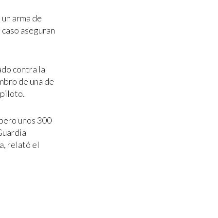
n un arma de
el caso aseguran
ado contra la
ombro de una de
piloto.
 pero unos 300
Guardia
, relató el