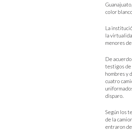
Guanajuato,
color blanco
La instituc
la virtualid
menores de
De acuerdo a
testigos de
hombres y d
cuatro cami
uniformados
disparo.
Según los t
de la camio
entraron de 