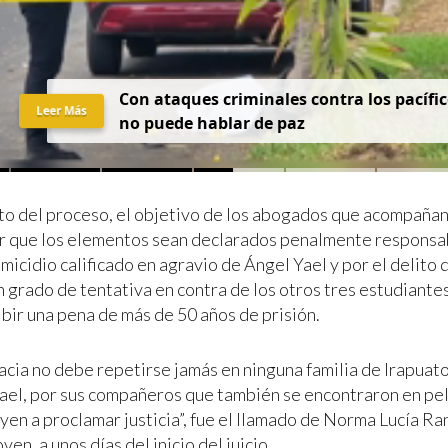
Con ataques criminales contra los pacífic
Leer Más
no puede hablar de paz
to del proceso, el objetivo de los abogados que acompañan a
r que los elementos sean declarados penalmente responsab
micidio calificado en agravio de Ángel Yael y por el delito
n grado de tentativa en contra de los otros tres estudiantes
ibir una pena de más de 50 años de prisión.
acia no debe repetirse jamás en ninguna familia de Irapuato
ael, por sus compañeros que también se encontraron en peli
yen a proclamar justicia”, fue el llamado de Norma Lucía Ra
ven, a unos días del inicio del juicio.