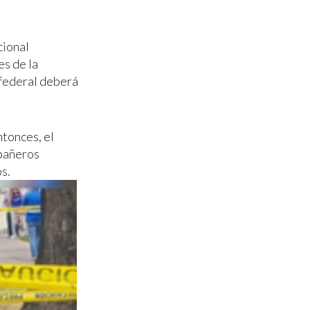
cional
s de la
a federal deberá
tonces, el
mpañeros
s.