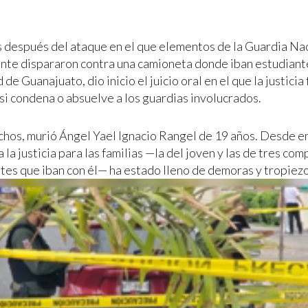
 después del ataque en el que elementos de la Guardia Na
te dispararon contra una camioneta donde iban estudiante
de Guanajuato, dio inicio el juicio oral en el que la justici
si condena o absuelve a los guardias involucrados.
chos, murió Ángel Yael Ignacio Rangel de 19 años. Desde en
 la justicia para las familias —la del joven y las de tres co
tes que iban con él— ha estado lleno de demoras y tropiezo