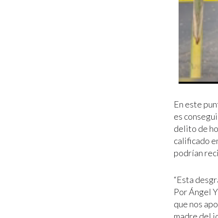
En este pun
es consegui
delito de ho
calificado e
podrían rec
“Esta desgr
Por Ángel Y
que nos apo
madre del jo