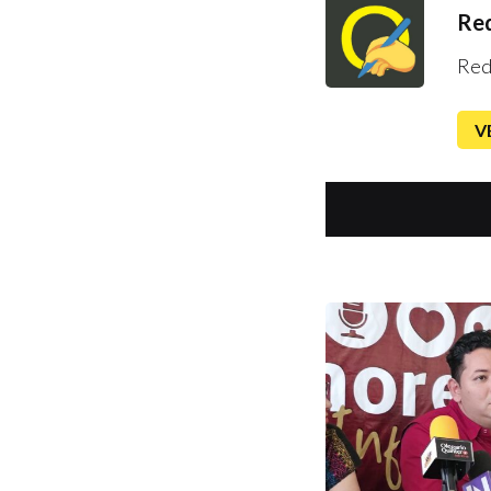
Red
Red
V