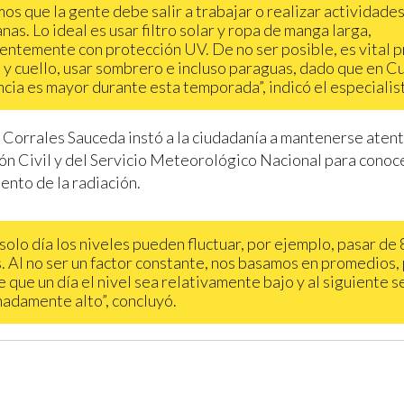
os que la gente debe salir a trabajar o realizar actividade
nas. Lo ideal es usar filtro solar y ropa de manga larga,
entemente con protección UV. De no ser posible, es vital 
 y cuello, usar sombrero e incluso paraguas, dado que en Cu
ncia es mayor durante esta temporada”, indicó el especialis
 Corrales Sauceda instó a la ciudadanía a mantenerse atenta
ón Civil y del Servicio Meteorológico Nacional para conoce
nto de la radiación.
 solo día los niveles pueden fluctuar, por ejemplo, pasar de 
. Al no ser un factor constante, nos basamos en promedios,
e que un día el nivel sea relativamente bajo y al siguiente s
adamente alto”, concluyó.