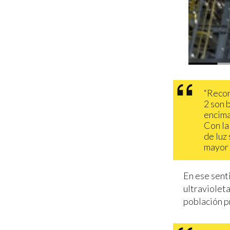
“Recor
2 son b
encima
Con la
de luz 
mayor 
En ese sent
ultravioleta
población 