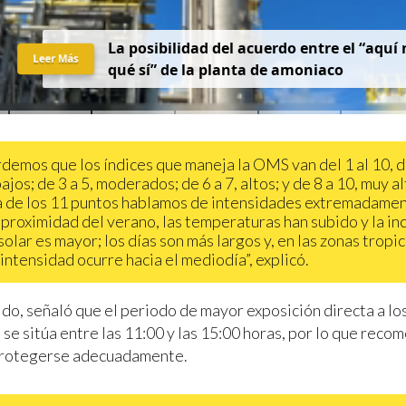
La posibilidad del acuerdo entre el “aquí 
Leer Más
qué sí” de la planta de amoniaco
demos que los índices que maneja la OMS van del 1 al 10, 
ajos; de 3 a 5, moderados; de 6 a 7, altos; y de 8 a 10, muy a
 de los 11 puntos hablamos de intensidades extremadament
 proximidad del verano, las temperaturas han subido y la in
solar es mayor; los días son más largos y, en las zonas tropic
intensidad ocurre hacia el mediodía”, explicó.
ido, señaló que el periodo de mayor exposición directa a lo
 se sitúa entre las 11:00 y las 15:00 horas, por lo que recom
protegerse adecuadamente.