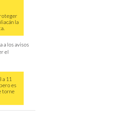
s
proteger
liacán la
ta.
 a los avisos
r el
8 a 11
 pero es
e torne