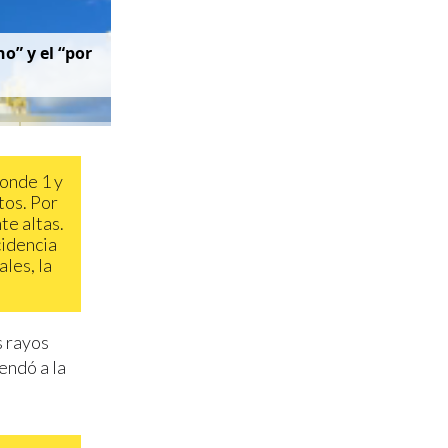
no” y el “por
donde 1 y
ltos. Por
e altas.
cidencia
ales, la
s rayos
endó a la