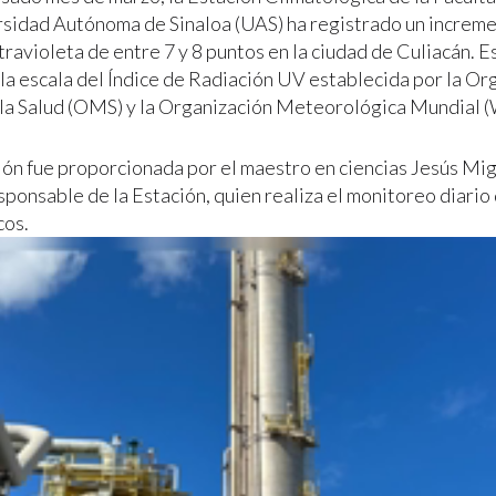
rsidad Autónoma de Sinaloa (UAS) ha registrado un increme
travioleta de entre 7 y 8 puntos en la ciudad de Culiacán. 
 la escala del Índice de Radiación UV establecida por la Or
la Salud (OMS) y la Organización Meteorológica Mundial
ión fue proporcionada por el maestro en ciencias Jesús Mi
sponsable de la Estación, quien realiza el monitoreo diario 
cos.