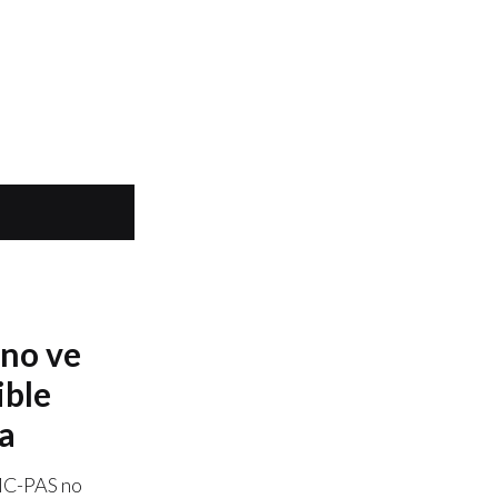
no ve
ible
ra
MC-PAS no