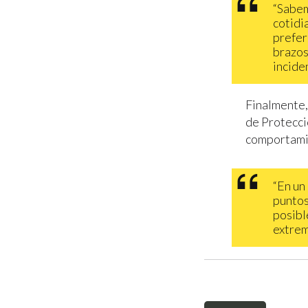
“Sabem
cotidia
prefer
brazos
incide
Finalmente,
de Protecci
comportamie
“En un
puntos
posibl
extrem