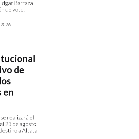
 Edgar Barraza
ón de voto.
 2026
itucional
ivo de
dos
s en
se realizará el
el 23 de agosto
destino a Altata