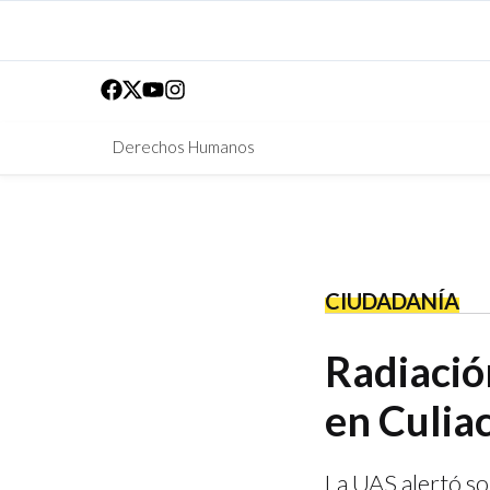
Derechos Humanos
CIUDADANÍA
Radiació
en Culia
La UAS alertó so