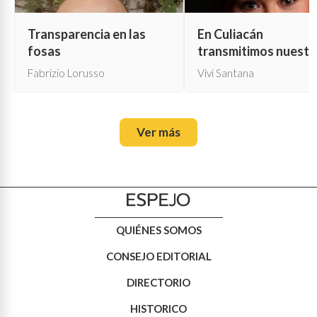
Transparencia en las
En Culiacán
fosas
transmitimos nuestr
propia muerte
Fabrizio Lorusso
Vivi Santana
Ver más
QUIÉNES SOMOS
CONSEJO EDITORIAL
DIRECTORIO
HISTORICO