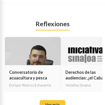
Reflexiones
Conversatorio de
Derechos de las
acuacultura y pesca
audiencias: ¿el Cabal
de Troya para la cen
Enrique Riveros Echavarría
Iniciativa Sinaloa
oficial?
Ver más