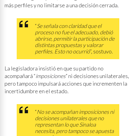
más perfiles y no limitarse a una decisión cerrada.
“
Se señala con claridad que el
proceso no fue el adecuado, debió
abrirse, permitir la participación de
distintas propuestas y valorar
perfiles. Esto no ocurrió
”, sostuvo.
La legisladora insistió en que su partido no
acompañará “
imposiciones
” ni decisiones unilaterales,
pero tampoco impulsará acciones que incrementen la
incertidumbre en el estado.
“
No se acompañan imposiciones ni
decisiones unilaterales que no
representan lo que Sinaloa
necesita, pero tampoco se apuesta