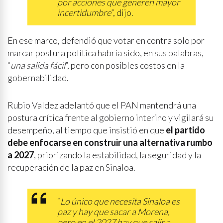
por acciones que generen mayor
incertidumbre
”, dijo.
En ese marco, defendió que votar en contra solo por
marcar postura política habría sido, en sus palabras,
“
una salida fácil
”, pero con posibles costos en la
gobernabilidad.
Rubio Valdez adelantó que el PAN mantendrá una
postura crítica frente al gobierno interino y vigilará su
desempeño, al tiempo que insistió en que
el partido
debe enfocarse en construir una alternativa rumbo
a 2027
, priorizando la estabilidad, la seguridad y la
recuperación de la paz en Sinaloa.
“
Lo único que necesita Sinaloa es
paz y hay que sacar a Morena,
pero en el 2027 hay que salir a