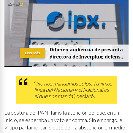
D
i
f
i
e
r
e
n
a
u
d
i
e
n
c
i
a
d
e
p
r
e
s
u
n
t
a
Leer Más
d
i
r
e
c
t
o
r
a
d
e
I
n
v
e
r
p
l
u
x
;
d
e
f
e
n
s
a
p
i
d
e
q
u
e
s
e
a
p
r
i
v
a
d
a
y
s
i
n
p
r
e
n
s
a
“
No nos mandamos solos. Tuvimos
línea del Nacional y el Nacional es
el que nos manda
”, declaró.
La postura del PAN llamó la atención porque, en un
inicio, se esperaba un voto en contra. Sin embargo, el
grupo parlamentario optó por la abstención en medio