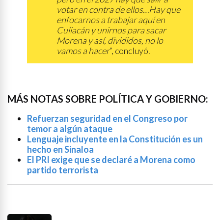
votar en contra de ellos…Hay que
enfocarnos a trabajar aquí en
Culiacán y unirnos para sacar
Morena y así, divididos, no lo
vamos a hacer
”, concluyó.
MÁS NOTAS SOBRE POLÍTICA Y GOBIERNO:
Refuerzan seguridad en el Congreso por
temor a algún ataque
Lenguaje incluyente en la Constitución es un
hecho en Sinaloa
El PRI exige que se declaré a Morena como
partido terrorista