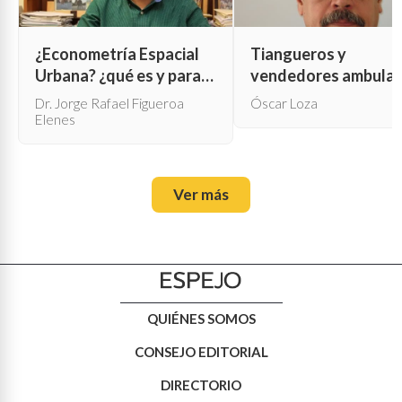
¿Econometría Espacial
Tiangueros y
Urbana? ¿qué es y para
vendedores ambula
qué sirve?
Dr. Jorge Rafael Figueroa
Óscar Loza
Elenes
Ver más
QUIÉNES SOMOS
CONSEJO EDITORIAL
DIRECTORIO