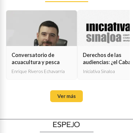
Conversatorio de
Derechos de las
acuacultura y pesca
audiencias: ¿el Cabal
de Troya para la cen
Enrique Riveros Echavarría
Iniciativa Sinaloa
oficial?
Ver más