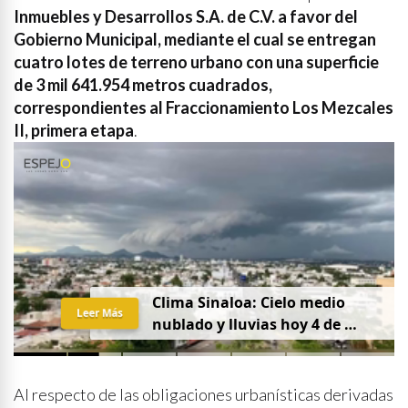
Inmuebles y Desarrollos S.A. de C.V. a favor del
Gobierno Municipal, mediante el cual se entregan
cuatro lotes de terreno urbano con una superficie
de 3 mil 641.954 metros cuadrados,
correspondientes al Fraccionamiento Los Mezcales
II, primera etapa
.
C
l
i
m
a
S
i
n
a
l
o
a
:
C
i
e
l
o
m
e
d
i
o
Leer Más
n
u
b
l
a
d
o
y
l
l
u
v
i
a
s
h
o
y
4
d
e
a
g
o
s
t
o
Al respecto de las obligaciones urbanísticas derivadas