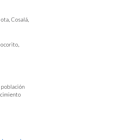
ota, Cosalá,
Mocorito,
a población
ecimiento