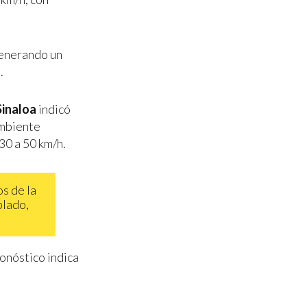
generando un
.
Sinaloa
indicó
ambiente
30 a 50 km/h.
os de la
blado,
ronóstico indica