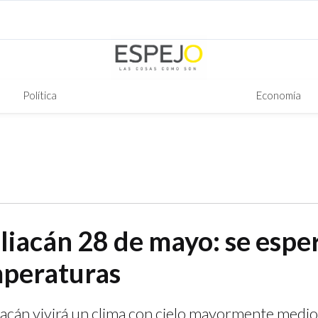
Política
Economía
liacán 28 de mayo: se espe
mperaturas
iacán vivirá un clima con cielo mayormente medi