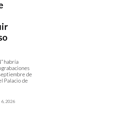
e
ir
so
” habría
ograbaciones
 septiembre de
l Palacio de
6, 2026