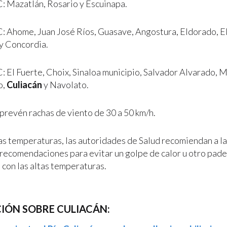
: Mazatlán, Rosario y Escuinapa.
: Ahome, Juan José Ríos, Guasave, Angostura, Eldorado, El
 y Concordia.
: El Fuerte, Choix, Sinaloa municipio, Salvador Alvarado, 
o,
Culiacán
y Navolato.
prevén rachas de viento de 30 a 50 km/h.
tas temperaturas, las autoridades de Salud recomiendan a l
 recomendaciones para evitar un golpe de calor u otro pad
 con las altas temperaturas.
IÓN SOBRE CULIACÁN: