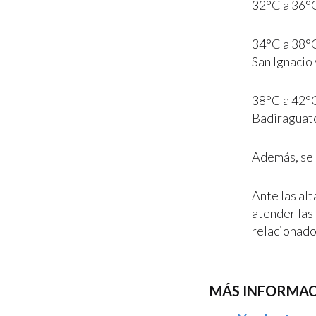
32°C a 36°C
34°C a 38°C
San Ignacio
38°C a 42°C
Badiraguat
Además, se 
Ante las al
atender las
relacionado
MÁS INFORMAC