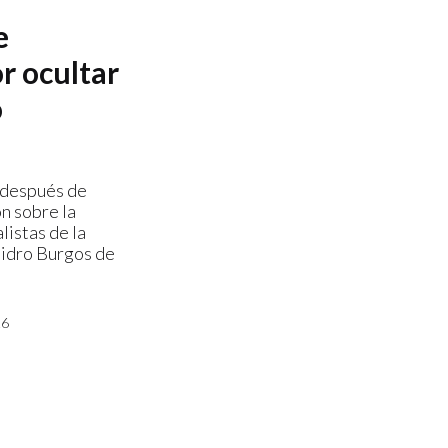
e
r ocultar
o
o después de
n sobre la
listas de la
sidro Burgos de
26