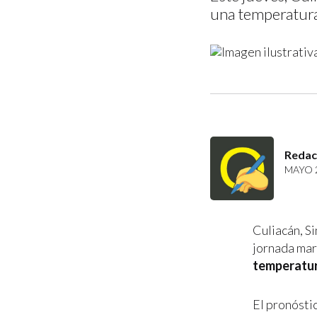
una temperatura
Redac
MAYO 2
Culiacán, Si
jornada mar
temperatur
El pronósti