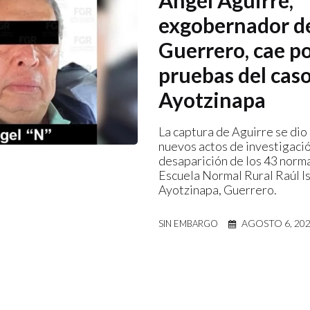
Ángel Aguirre,
exgobernador d
Guerrero, cae po
pruebas del cas
Ayotzinapa
La captura de Aguirre se di
nuevos actos de investigació
desaparición de los 43 norma
Escuela Normal Rural Raúl I
Ayotzinapa, Guerrero.
AGOSTO 6, 20
SIN EMBARGO