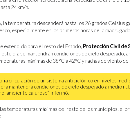
hasta 24 km/h.
e, la temperatura descenderá hasta los 26 grados Celsius 
esco, especialmente en las primeras horas de la madrugada
te extendido para el resto del Estado,
Protección Civil de 
 este día se mantendrán condiciones de cielo despejado, 
emperaturas máximas de 38°C a 42°C y rachas de viento de 
plia circulación de un sistema anticiclónico en niveles medi
era mantendrá condiciones de cielo despejado a medio nu
mo, ambiente caluroso”, informó.
 las temperaturas máximas del resto de los municipios, el p
: