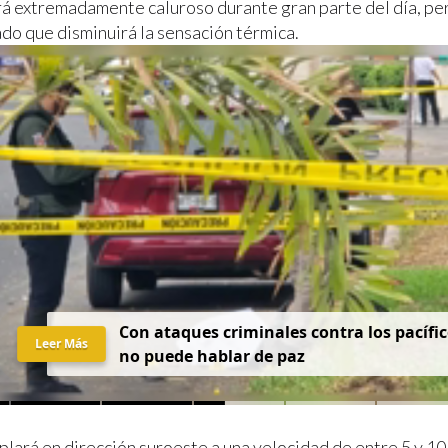
 extremadamente caluroso durante gran parte del día, per
do que disminuirá la sensación térmica.
Con ataques criminales contra los pacífic
Leer Más
no puede hablar de paz
plará en dirección suroeste a una velocidad de entre 5 y 10