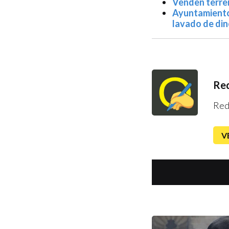
Venden terren
Ayuntamiento
lavado de di
Red
Red
V