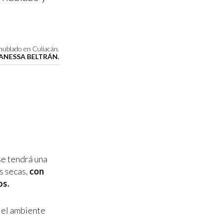
 nublado en Culiacán.
ANESSA BELTRÁN.
se tendrá una
s secas,
con
os.
 el ambiente