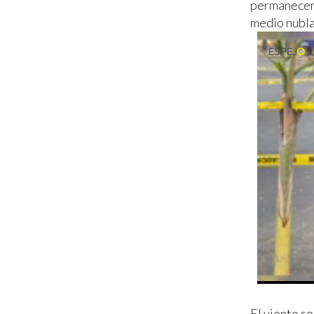
permanecerá
medio nubla
El viento so