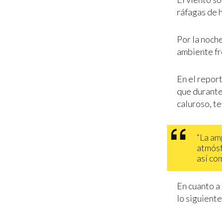
ráfagas de 
Por la noch
ambiente fr
En el repor
que durante
caluroso, t
“La am
atmósf
así co
En cuanto a
lo siguiente