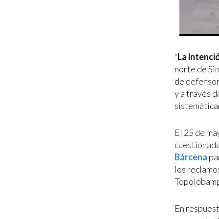
“
La intenció
norte de Si
de defensor
y a través 
sistemática
El 25 de ma
cuestionada
Bárcena
par
los reclamo
Topolobam
En respuest