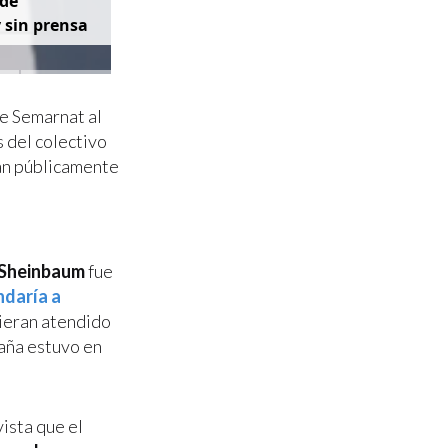
d
e
y
s
i
n
p
r
e
n
s
a
de Semarnat al
 del colectivo
ran públicamente
 Sheinbaum
fue
daría a
bieran atendido
aña estuvo en
ista que el