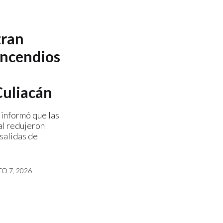
tran
incendios
Culiacán
 informó que las
al redujeron
 salidas de
O 7, 2026