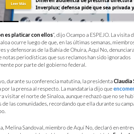
D
i
f
i
e
r
e
n
a
u
d
i
e
n
c
i
a
d
e
p
r
e
s
u
n
t
a
d
i
r
e
c
t
o
r
a
Leer Más
I
n
v
e
r
p
l
u
x
;
d
e
f
e
n
s
a
p
i
d
e
q
u
e
s
e
a
p
r
i
v
a
d
a
n es platicar con ellos
“, dijo Ocampo a ESPEJO. La visita 
naloa ocurre luego de que, en las últimas semanas, miembros
es y defensoras de la Bahía de Ohuira, Aquí No, denuncia
de notas periodísticas que sus reclamos han sido ignorados
mente por parte del gobierno federal.
yo, durante su conferencia matutina, la presidenta
Claudia
 por la prensa al respecto. La mandataria dijo que
encomen
a visitar el norte de Sinaloa, aunque rechazó que no se hu
s de las comunidades, recordando que ella durante su camp
po.
a, Melina Sandoval, miembro de Aquí No, declaró en entrev