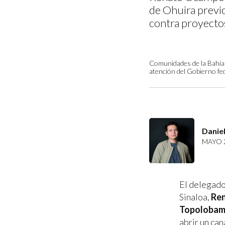
de Ohuira previo 
contra proyectos
Comunidades de la Bahía
atención del Gobierno fe
Daniel
MAYO 2
El delegado
Sinaloa,
Re
Topoloba
abrir un ca