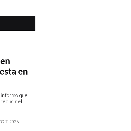
cen
esta en
 informó que
reducir el
O 7, 2026