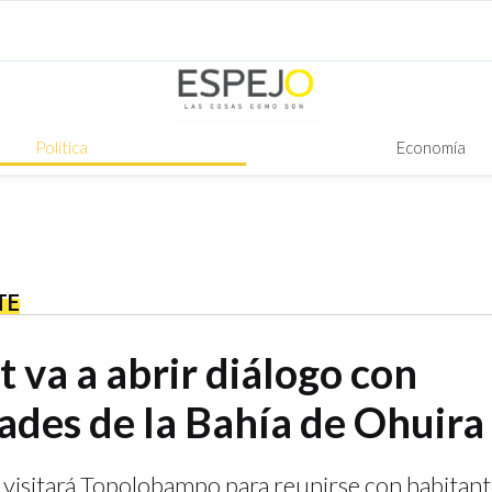
Política
Economía
TE
 va a abrir diálogo con
des de la Bahía de Ohuira
isitará Topolobampo para reunirse con habitante