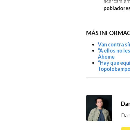
acercamient
pobladores 
MÁS INFORMAC
Van contra s
“A ellos no l
Ahome
“Hay que equi
Topolobamp
Dan
Dan