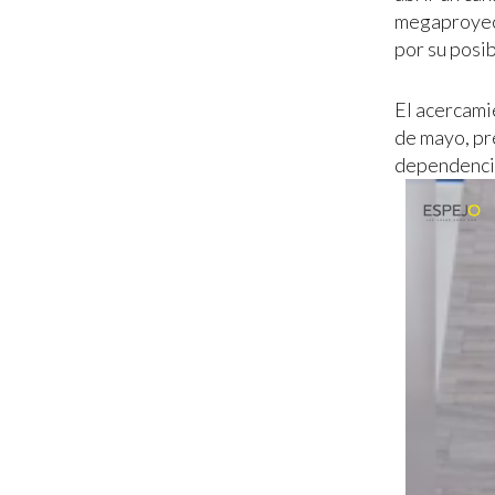
megaproyect
por su posi
El acercami
de mayo, pr
dependencia