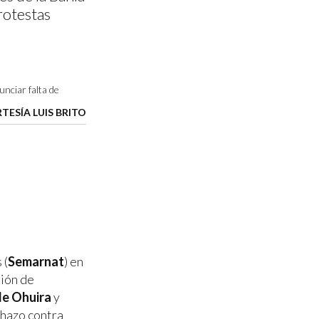
protestas
nciar falta de
TESÍA LUIS BRITO
 (
Semarnat
) en
gión de
de Ohuira
y
chazo contra