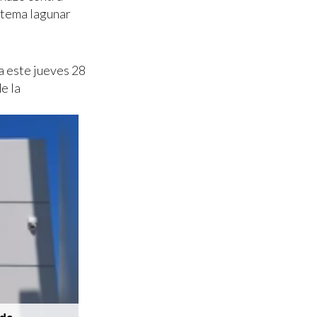
stema lagunar
a este jueves 28
de la