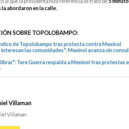
o al que la presidenta hizo referencia se trató de
5 minuto
la abordaron en la calle.
IÓN SOBRE TOPOLOBAMPO:
índico de Topolobampo tras protesta contra Mexinol
es interesan las comunidades”: Mexinol avanza sin consu
librar”: Tere Guerra respalda a Mexinol tras protestas 
o
iel Villaman
iel Villaman