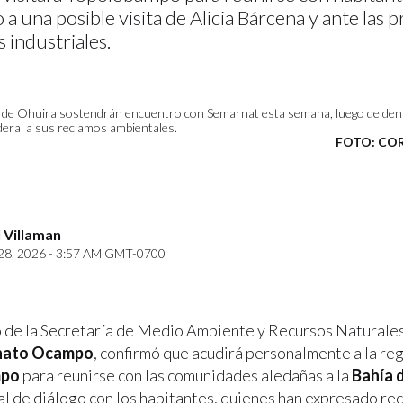
a una posible visita de Alicia Bárcena y ante las 
 industriales.
 de Ohuira sostendrán encuentro con Semarnat esta semana, luego de denu
deral a sus reclamos ambientales.
FOTO: COR
 Villaman
8, 2026 - 3:57 AM GMT-0700
 de la Secretaría de Medio Ambiente y Recursos Naturales
nato Ocampo
, confirmó que acudirá personalmente a la re
mpo
para reunirse con las comunidades aledañas a la
Bahía 
nal de diálogo con los habitantes, quienes han expresado re