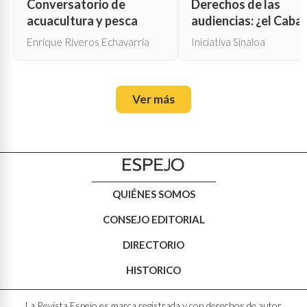
Conversatorio de
Derechos de las
acuacultura y pesca
audiencias: ¿el Cabal
de Troya para la cen
Enrique Riveros Echavarría
Iniciativa Sinaloa
oficial?
Ver más
QUIÉNES SOMOS
CONSEJO EDITORIAL
DIRECTORIO
HISTORICO
La Revista Espejo es marca registrada y con derechos de autor