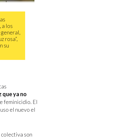
las
 a los
 general,
z rosa”,
n su
tas
z que ya no
 feminicidio. El
puso el nuevo el
 colectiva son