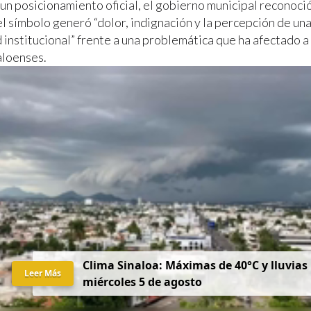
un posicionamiento oficial, el gobierno municipal reconoció
l símbolo generó “dolor, indignación y la percepción de una
d institucional” frente a una problemática que ha afectado 
aloenses.
Clima Sinaloa: Máximas de 40°C y lluvias
Leer Más
miércoles 5 de agosto