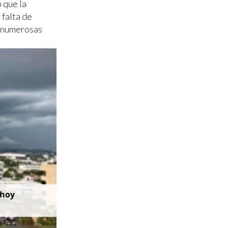
 que la
 falta de
a numerosas
 hoy