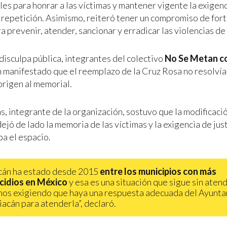
es para honrar a las víctimas y mantener vigente la exigen
o repetición. Asimismo, reiteró tener un compromiso de fort
a prevenir, atender, sancionar y erradicar las violencias d
disculpa pública, integrantes del colectivo
No Se Metan c
 manifestado que el reemplazo de la Cruz Rosa no resolvía
origen al memorial.
as, integrante de la organización, sostuvo que la modificació
ejó de lado la memoria de las víctimas y la exigencia de jus
a el espacio.
cán ha estado desde 2015
entre los municipios con más
cidios en México
y esa es una situación que sigue sin aten
os exigiendo que haya una respuesta adecuada del Ayunt
iacán para atenderla”, declaró.