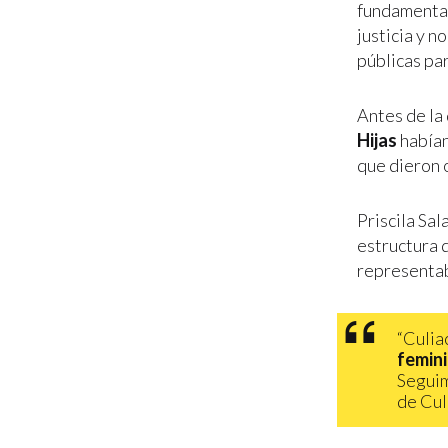
fundamental
justicia y n
públicas par
Antes de la 
Hijas
habían
que dieron 
Priscila Sal
estructura d
representab
“Culia
femini
Seguim
de Cul