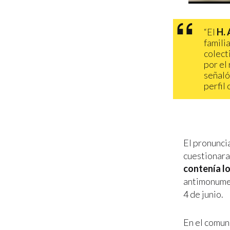
“El
H. 
familia
colect
por el
señaló
perfil 
El pronunci
cuestionara
contenía lo
antimonument
4 de junio.
En el comun