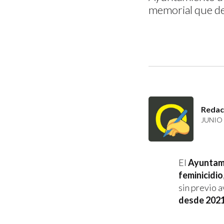
memorial que de
Redac
JUNIO 
El
Ayuntami
feminicidio
sin previo a
desde 202