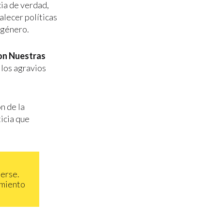
cia de verdad,
alecer políticas
e género.
on Nuestras
 los agravios
n de la
ticia que
derse.
amiento