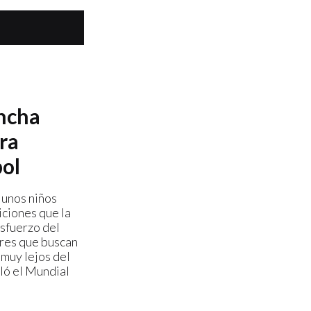
ancha
ra
bol
 unos niños
iciones que la
esfuerzo del
res que buscan
 muy lejos del
ló el Mundial