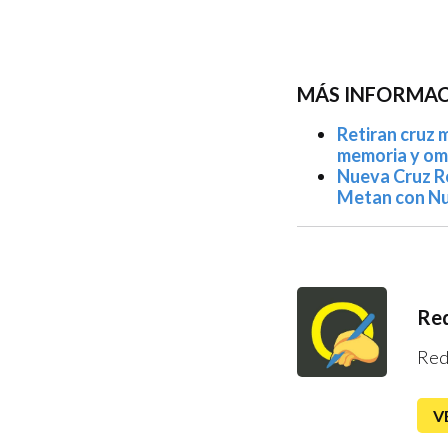
MÁS INFORMACI
Retiran cruz 
memoria y omi
Nueva Cruz Ro
Metan con Nu
Red
Red
V