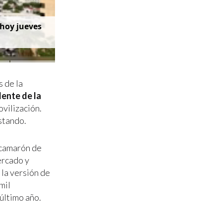
 calor y la
s de la
dente de la
ovilización.
stando.
e camarón de
ercado y
 la versión de
mil
último año.