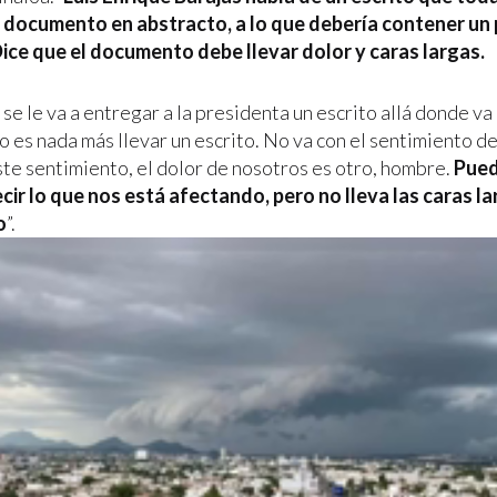
n documento en abstracto, a lo que debería contener un
Dice que el documento debe llevar dolor y caras largas.
e le va a entregar a la presidenta un escrito allá donde va 
o es nada más llevar un escrito. No va con el sentimiento d
ste sentimiento, el dolor de nosotros es otro, hombre.
Pued
cir lo que nos está afectando, pero no lleva las caras l
o
”.