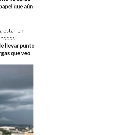
 papel que aún
a estar, en
e todos
e llevar punto
argas que veo