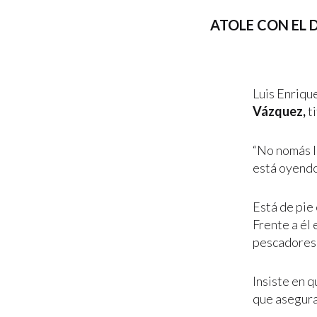
ATOLE CON EL 
Luis Enriqu
Vázquez,
ti
“No nomás l
está oyendo 
Está de pie 
Frente a él
pescadores 
Insiste en q
que asegura