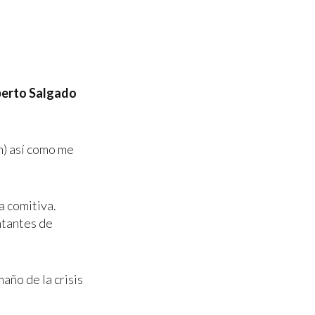
berto Salgado
m) así como me
a comitiva.
ntantes de
año de la crisis