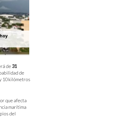
 hoy
erá de
31
babilidad de
 y 10 kilómetros
lor que afecta
encia marítima
pios del