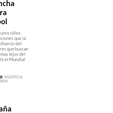
ancha
ra
bol
 unos niños
iciones que la
esfuerzo del
res que buscan
 muy lejos del
ló el Mundial
AGOSTO 6,
2026
saña