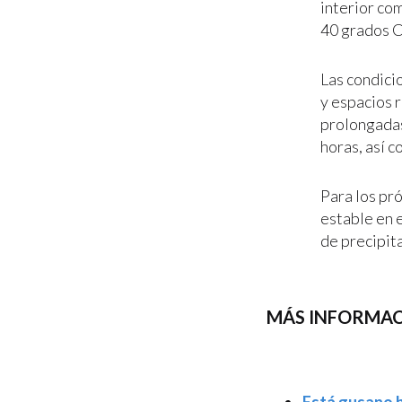
interior co
40 grados C
Las condici
y espacios 
prolongadas 
horas, así 
Para los pr
estable en 
de precipit
MÁS INFORMAC