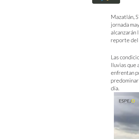
Mazatlán, S
jornada ma
alcanzarán 
reporte de
Las condici
lluvias que 
enfrentan pr
predominar
día.