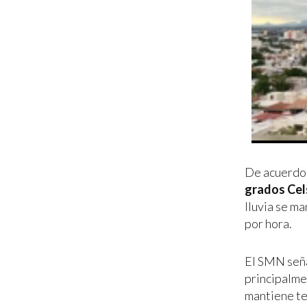
De acuerdo 
grados Cel
lluvia se ma
por hora.
El SMN seña
principalmen
mantiene te