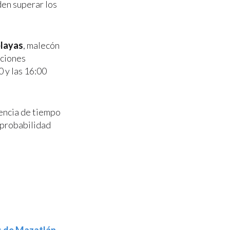
den superar los
playas
, malecón
iciones
0 y las 16:00
encia de tiempo
 probabilidad