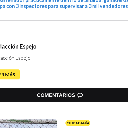
barrenador prácticamente dentro de Sinaloa: ganadero
a con 3 inspectores para supervisar a 3 mil vendedores
acción Espejo
acción Espejo
ER MÁS
COMENTARIOS
CIUDADANÍA