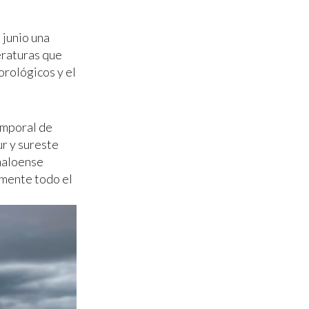
 junio una
eraturas que
orológicos y el
temporal de
ur y sureste
inaloense
amente todo el