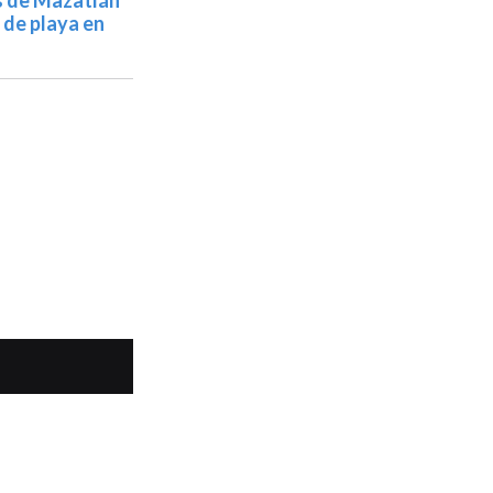
s de Mazatlán
 de playa en