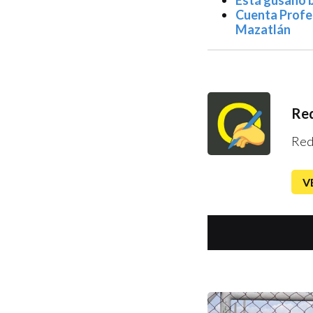
Está gusano 
Cuenta Profep
Mazatlán
Red
Red
V