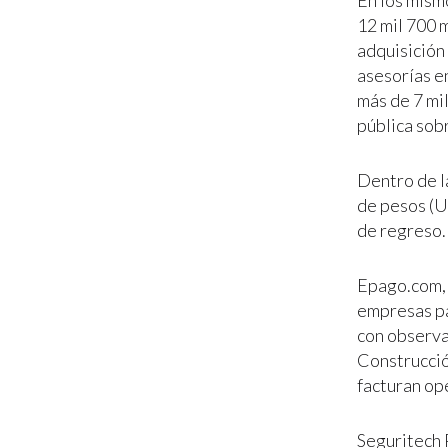
En los mism
12 mil 700 
adquisición 
asesorías e
más de 7 mi
pública sob
Dentro de l
de pesos (U
de regreso.
Epago.com, 
empresas pa
con observa
Construcción
facturan op
Seguritech 