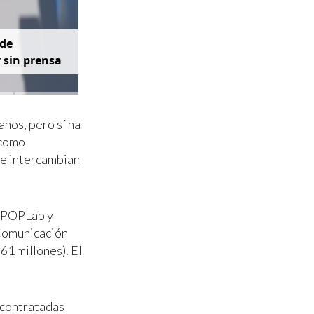
d
e
y
s
i
n
p
r
e
n
s
a
nos, pero sí ha
 como
ue intercambian
or POPLab y
Comunicación
61 millones). El
 contratadas