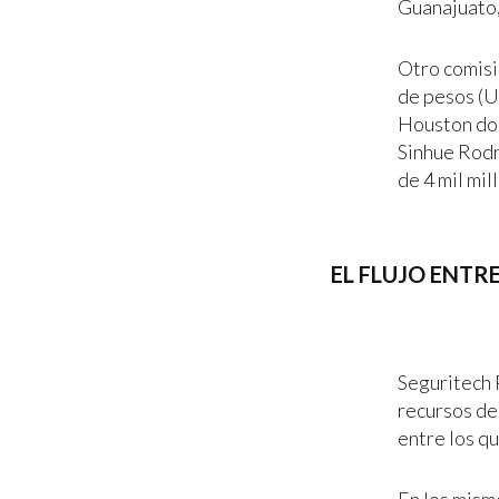
Guanajuato,
Otro comisi
de pesos (U
Houston don
Sinhue Rodr
de 4 mil mi
EL FLUJO ENT
Seguritech 
recursos de
entre los q