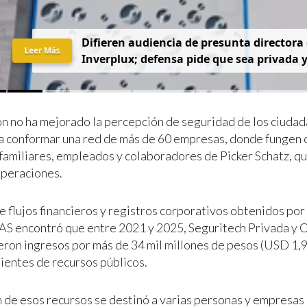
D
i
f
i
e
r
e
n
a
u
d
i
e
n
c
i
a
d
e
p
r
e
s
u
n
t
a
d
i
r
e
c
t
o
r
a
Leer Más
I
n
v
e
r
p
l
u
x
;
d
e
f
e
n
s
a
p
i
d
e
q
u
e
s
e
a
p
r
i
v
a
d
a
ón no ha mejorado la percepción de seguridad de los ciudada
a conformar una red de más de 60 empresas, donde fungen
 familiares, empleados y colaboradores de Picker Schatz, q
operaciones.
 de flujos financieros y registros corporativos obtenidos p
encontró que entre 2021 y 2025, Seguritech Privada y 
eron ingresos por más de 34 mil millones de pesos (USD 1,9
entes de recursos públicos.
 de esos recursos se destinó a varias personas y empresas