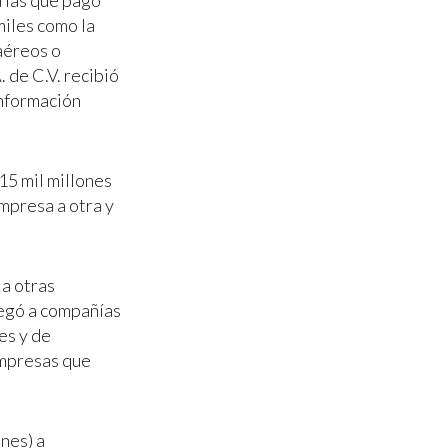
 las que pagó
miles como la
 aéreos o
 de C.V. recibió
información
15 mil millones
empresa a otra y
ia otras
legó a compañías
es y de
 empresas que
nes) a