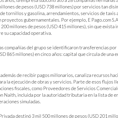
os años, la empresa subcontrató a 28 compañías hermanas a
millones de pesos (USD 738 millones) por servicios tan disí
de tornillos y gasolina, arrendamientos, servicios de taxis
n proyectos gubernamentales. Por ejemplo, E Pago.com S.A.
l 200 millones de pesos (USD 415 millones), sin que exista 
re su capacidad operativa.
as compañías del grupo se identificaron transferencias por 
SD 865 millones) en cinco años: capital que circula de una 
además de recibir pagos millonarios, canaliza recursos hac
ra la ejecución de obras y servicios. Parte de esos flujos l
ciones fiscales, como Proveedores de Servicios Comercial
 Naith, incluida por la autoridad tributaria en la lista de
eraciones simuladas.
Privada destinó 3 mil 500 millones de pesos (USD 201 millo