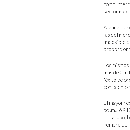
como interme
sector medi
Algunas de 
las del merc
imposible d
proporcional
Los mismos 
más de 2 mi
“éxito de pr
comisiones 
El mayor re
acumuló 912
del grupo, 
nombre del 