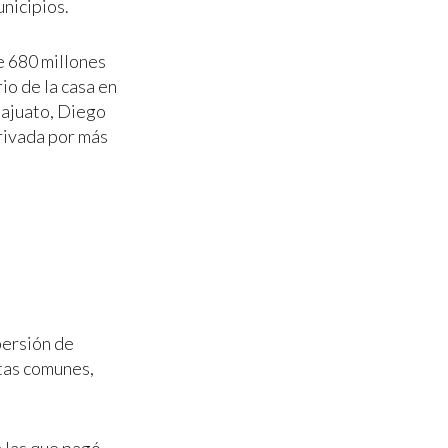
nicipios.
e 680 millones
io de la casa en
ajuato, Diego
rivada por más
persión de
stas comunes,