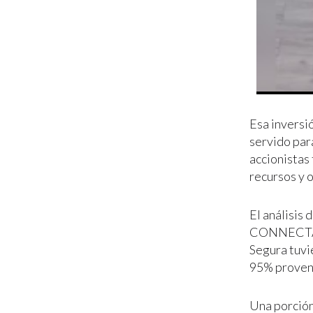
Esa inversi
servido par
accionistas
recursos y 
El análisis
CONNECTAS 
Segura tuvi
95% proveni
Una porción