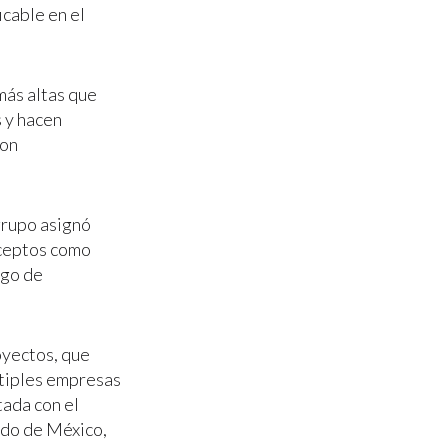
icable en el
más altas que
s y hacen
son
grupo asignó
nceptos como
ago de
oyectos, que
ltiples empresas
tada con el
ado de México,