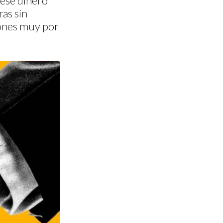
 ese dinero
as sin
siones muy por