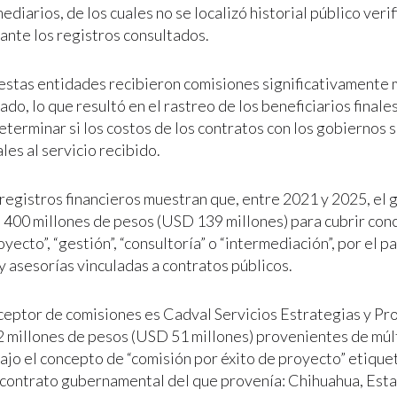
diarios, de los cuales no se localizó historial público verif
ante los registros consultados.
estas entidades recibieron comisiones significativamente 
ado, lo que resultó en el rastreo de los beneficiarios finale
eterminar si los costos de los contratos con los gobiernos 
es al servicio recibido.
registros financieros muestran que, entre 2021 y 2025, el 
l 400 millones de pesos (USD 139 millones) para cubrir co
oyecto”, “gestión”, “consultoría” o “intermediación”, por el p
y asesorías vinculadas a contratos públicos.
ceptor de comisiones es Cadval Servicios Estrategias y Pr
 millones de pesos (USD 51 millones) provenientes de mú
bajo el concepto de “comisión por éxito de proyecto” etique
contrato gubernamental del que provenía: Chihuahua, Est