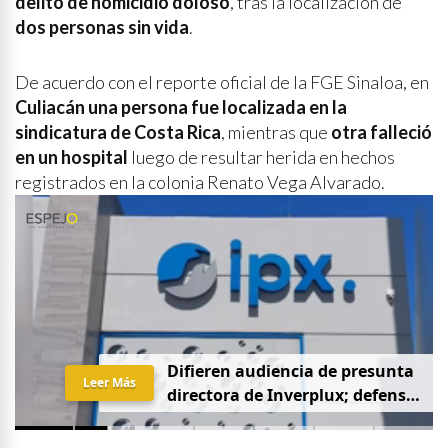
delito de homicidio doloso
, tras la localización de
dos personas sin vida
.
De acuerdo con el reporte oficial de la FGE Sinaloa, en
Culiacán una persona fue localizada en la
sindicatura de Costa Rica
, mientras que
otra falleció
en un hospital
luego de resultar herida en hechos
registrados en la colonia Renato Vega Alvarado.
D
i
f
i
e
r
e
n
a
u
d
i
e
n
c
i
a
d
e
p
r
e
s
u
n
t
a
Leer Más
d
i
r
e
c
t
o
r
a
d
e
I
n
v
e
r
p
l
u
x
;
d
e
f
e
n
s
a
p
i
d
e
q
u
e
s
e
a
p
r
i
v
a
d
a
y
s
i
n
p
r
e
n
s
a