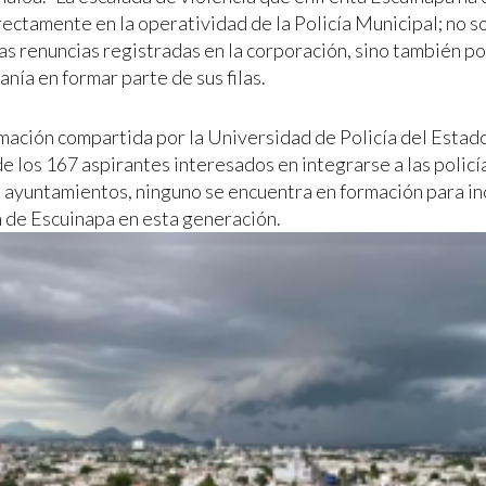
ectamente en la operatividad de la Policía Municipal; no so
as renuncias registradas en la corporación, sino también po
anía en formar parte de sus filas.
mación compartida por la Universidad de Policía del Estad
e los 167 aspirantes interesados en integrarse a las policí
s ayuntamientos, ninguno se encuentra en formación para in
 de Escuinapa en esta generación.