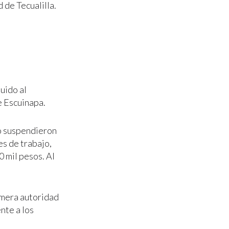
 de Tecualilla.
uido al
e Escuinapa.
io suspendieron
es de trabajo,
 mil pesos. Al
rimera autoridad
nte a los