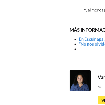
Y, al menos
MÁS INFORMAC
En Escuinapa, 
“No nos olvid
Van
Van
V