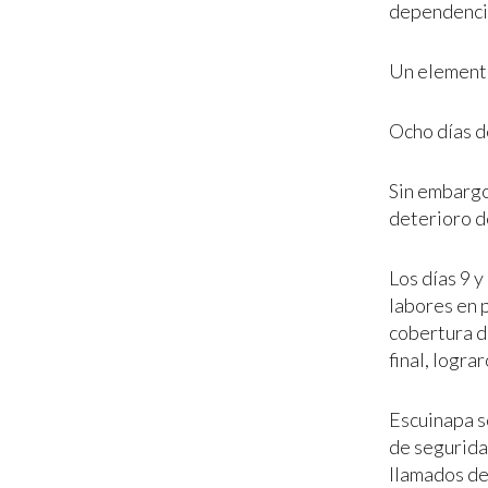
dependencia
Un elemento
Ocho días d
Sin embargo,
deterioro d
Los días 9 y
labores en 
cobertura d
final, logra
Escuinapa so
de seguridad
llamados de