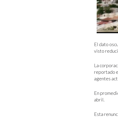
El dato osc
visto reduci
La corporac
reportado e
agentes act
En promedio
abril.
Esta renunc