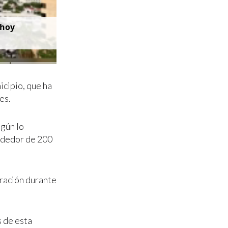
 hoy
icipio, que ha
es.
gún lo
ededor de 200
oración durante
s de esta