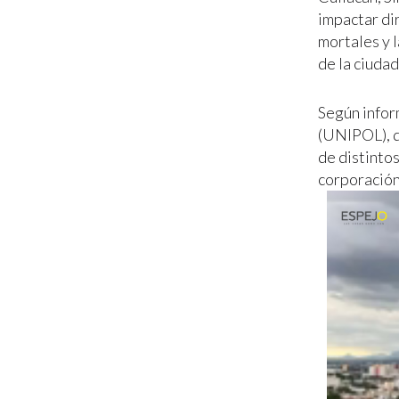
impactar dir
mortales y l
de la ciudad
Según infor
(UNIPOL), d
de distinto
corporación