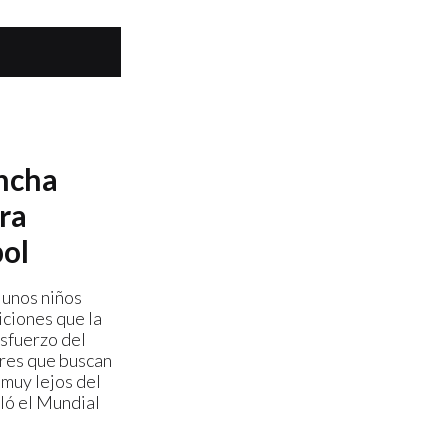
ancha
ra
bol
 unos niños
iciones que la
esfuerzo del
res que buscan
 muy lejos del
ló el Mundial