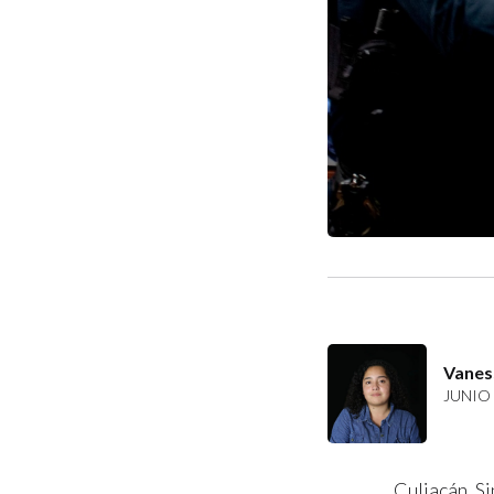
Vanes
JUNIO 
Culiacán, S