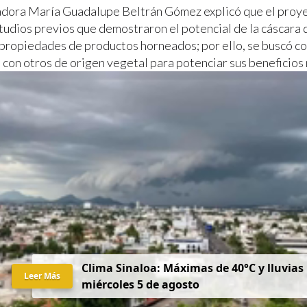
adora María Guadalupe Beltrán Gómez explicó que el proye
studios previos que demostraron el potencial de la cáscara
 propiedades de productos horneados; por ello, se buscó c
 con otros de origen vegetal para potenciar sus beneficios 
Clima Sinaloa: Máximas de 40°C y lluvias
Leer Más
miércoles 5 de agosto