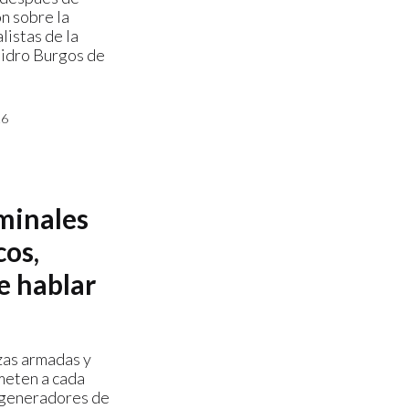
n sobre la
listas de la
sidro Burgos de
26
minales
cos,
e hablar
rzas armadas y
meten a cada
 generadores de