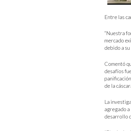
Entre las ca
“Nuestra for
mercado exi
debido a su 
Comentó que
desafíos fue
panificació
de la cásca
La investig
agregado a 
desarrollo 