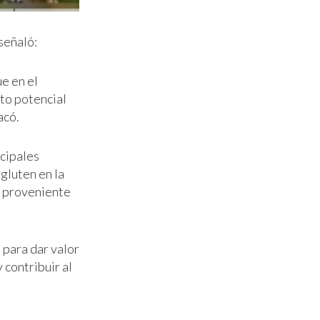
señaló:
ue en el
lto potencial
acó.
ncipales
 gluten en la
ra proveniente
 para dar valor
 contribuir al