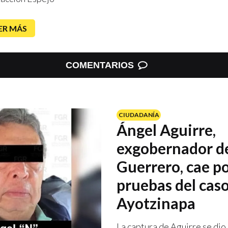
ER MÁS
COMENTARIOS
CIUDADANÍA
Ángel Aguirre,
exgobernador d
Guerrero, cae po
pruebas del cas
Ayotzinapa
La captura de Aguirre se di