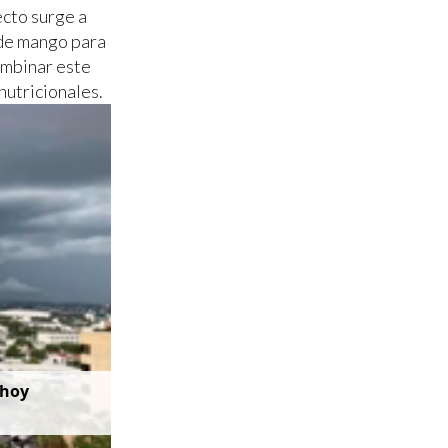
cto surge a
 de mango para
ombinar este
nutricionales.
 hoy