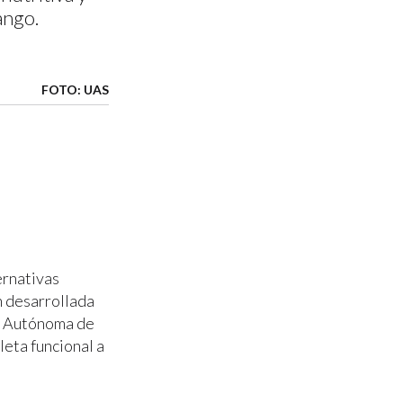
ango.
FOTO: UAS
ernativas
n desarrollada
ad Autónoma de
leta funcional a