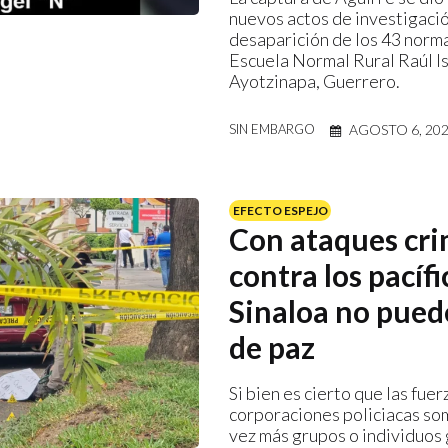
nuevos actos de investigació
desaparición de los 43 norma
Escuela Normal Rural Raúl I
Ayotzinapa, Guerrero.
AGOSTO 6, 20
SIN EMBARGO
EFECTO ESPEJO
Con ataques cri
contra los pacífi
Sinaloa no pued
de paz
Si bien es cierto que las fue
corporaciones policiacas so
vez más grupos o individuos