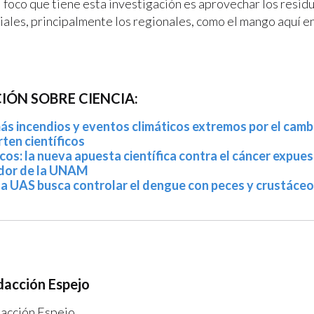
l foco que tiene esta investigación es aprovechar los resid
iales, principalmente los regionales, como el mango aquí en
ÓN SOBRE CIENCIA:
ás incendios y eventos climáticos extremos por el cambi
rten científicos
s: la nueva apuesta científica contra el cáncer expues
ador de la UNAM
 la UAS busca controlar el dengue con peces y crustáce
acción Espejo
acción Espejo