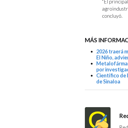
“El principa
agroindustr
concluyó.
MÁS INFORMACI
2026 traerá m
El Niño, advie
Metalofármaco
por investig
Científico de
de Sinaloa
Red
Red