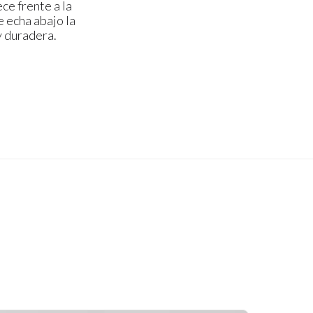
ce frente a la
e echa abajo la
y duradera.