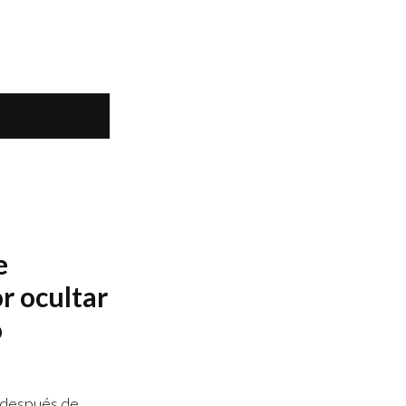
e
r ocultar
o
o después de