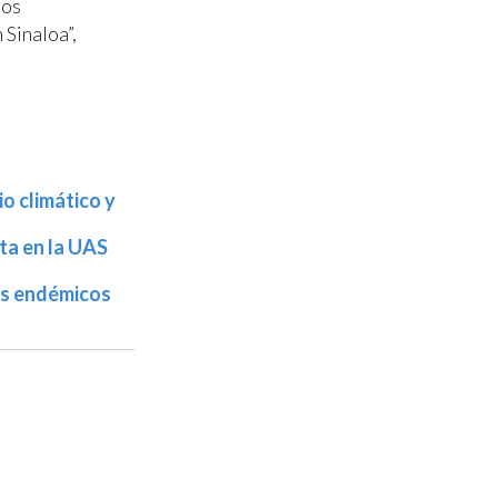
uos
 Sinaloa”,
o climático y
ta en la UAS
os endémicos