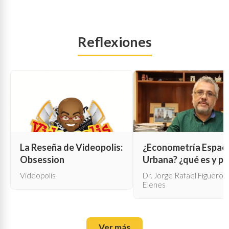
Reflexiones
La Reseña de Videopolis:
¿Econometría Espaci
Obsession
Urbana? ¿qué es y pa
qué sirve?
Videopolis
Dr. Jorge Rafael Figueroa
Elenes
Ver más