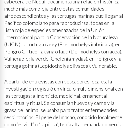
cabecera de Nuquí, documenta una relación histórica
mucho más compleja entre estas comunidades
afrodescendientes y las tortugas marinas que llegan al
Pacífico colombiano para reproducirse, todas en la
lista roja de especies amenazadas de la Unión
Internacional para la Conservación de la Naturaleza
(UICN): la tortuga carey (Eretmochelys imbricata), en
Peligro Crítico; la caná o laúd (Dermochelys coriacea),
Vulnerable; la verde (Chelonia mydas), en Peligro; y la
tortuga golfina (Lepidochelys olivacea), Vulnerable.
A partir de entrevistas con pescadores locales, la
investigación registró un vínculo multidimensional con
las tortugas: alimenticio, medicinal, ornamental,
espiritual y ritual. Se consumían huevos y carne y la
grasa del animal se usaba para tratar enfermedades
respiratorias. El pene del macho, conocido localmente
como “el viril” o “la picha”, tenía alta demanda comercial