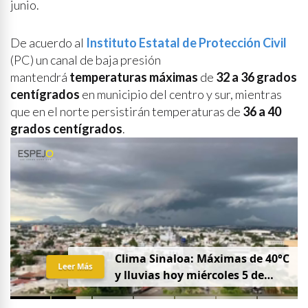
junio.
De acuerdo al
Instituto Estatal de Protección Civil
(PC) un canal de baja presión
mantendrá
temperaturas máximas
de
32 a 36 grados
centígrados
en municipio del centro y sur, mientras
que en el norte persistirán temperaturas de
36 a 40
grados centígrados
.
Clima Sinaloa: Máximas de 40°C
Leer Más
y lluvias hoy miércoles 5 de
agosto