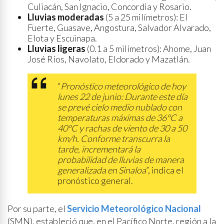
Culiacán, San Ignacio, Concordia y Rosario.
Lluvias moderadas
(5 a 25 milímetros): El
Fuerte, Guasave, Angostura, Salvador Alvarado,
Elota y Escuinapa.
Lluvias ligeras
(0.1 a 5 milímetros): Ahome, Juan
José Ríos, Navolato, Eldorado y Mazatlán.
“
Pronóstico meteorológico de hoy
lunes 22 de junio: Durante este día
se prevé cielo medio nublado con
temperaturas máximas de 36°C a
40°C y rachas de viento de 30 a 50
km/h. Conforme transcurra la
tarde, incrementará la
probabilidad de lluvias de manera
generalizada en Sinaloa
”, indica el
pronóstico general.
Por su parte, el
Servicio Meteorológico Nacional
(SMN), estableció que, en el Pacífico Norte, región a la