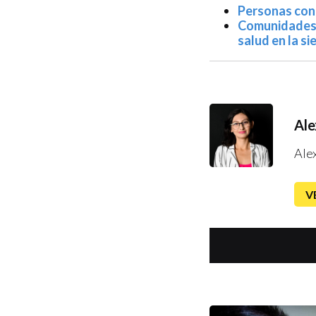
Personas con
Comunidades i
salud en la si
Ale
Ale
V