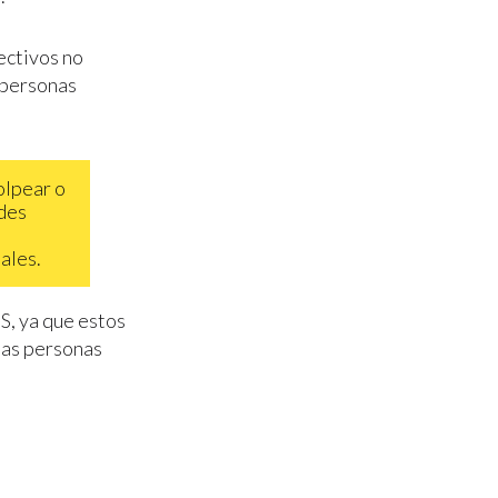
ectivos no
s personas
olpear o
ades
iales.
S, ya que estos
las personas