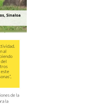
os, Sinaloa
tividad.
n al
abiendo
 del
otros
 este
sonas”,
iones de la
ra la
.