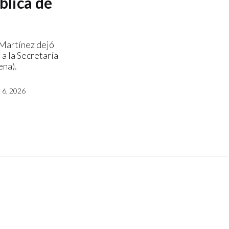
blica de
Martínez dejó
 a la Secretaría
ena).
6, 2026