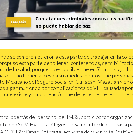
Con ataques criminales contra los pacífic
Leer Más
no puede hablar de paz
ndo se comprometieron a esta parte de trabajar en la colec
 propuso esta parte de talleres, conferencias, sensibilizació
al de la salud, porque no es posible que en Sinaloa sigan h
as que no tienen acceso a sus medicamentos, que personas
uto Mexicano del Seguro Social en Culiacán, Mazatlán y en 
os sigan muriendo por complicaciones de VIH causadas por
a que existe y la no atención que de repente tienen las per
ntro, además del personal del IMSS, participaron organizac
il como Se VIHve, psicólogos de Salud Interdisciplinaria pa
.C. (CIS) y Omar Lizárraga, activista de Vivir Más Positivo