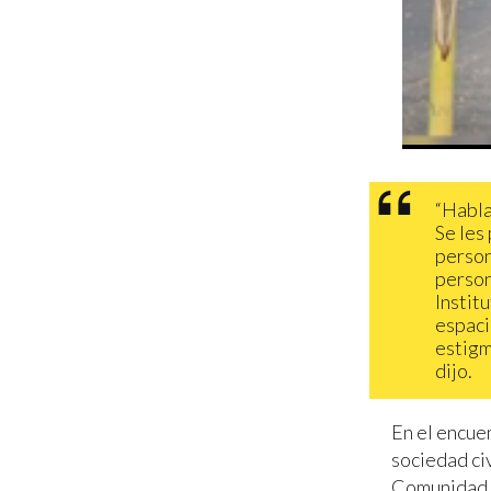
“Habla
Se les
person
person
Instit
espaci
estigm
dijo.
En el encue
sociedad civ
Comunidad A