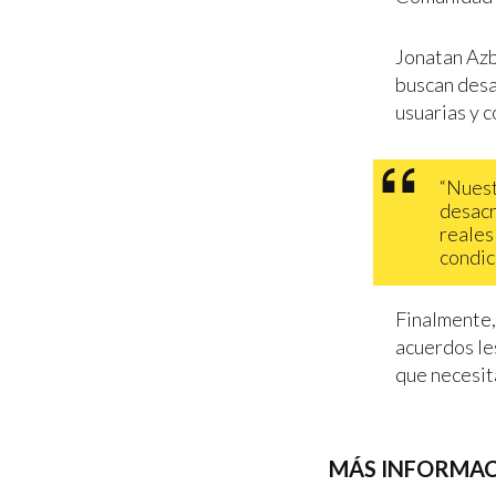
Jonatan Azba
buscan desac
usuarias y c
“Nuest
desacr
reales
condic
Finalmente,
acuerdos le
que necesit
MÁS INFORMAC