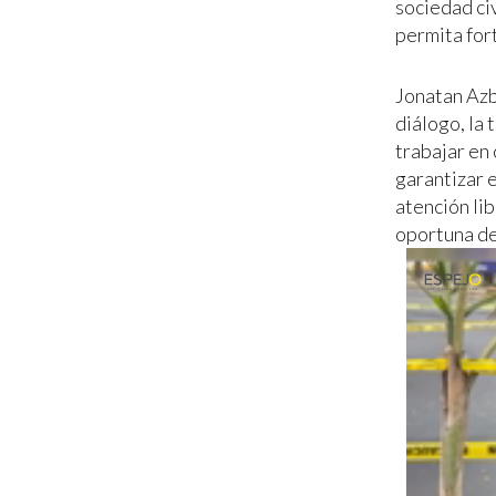
sociedad ci
permita for
Jonatan Azb
diálogo, la
trabajar en 
garantizar 
atención li
oportuna de