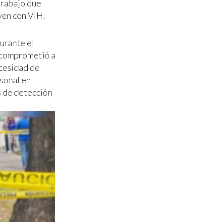
trabajo que
ven con VIH.
urante el
e comprometió a
ecesidad de
rsonal en
s de detección