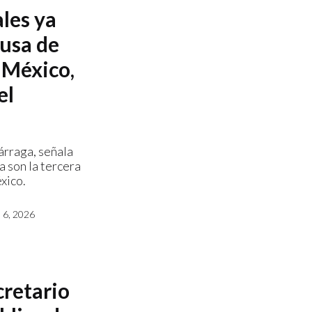
les ya
ausa de
 México,
el
árraga, señala
a son la tercera
xico.
6, 2026
retario