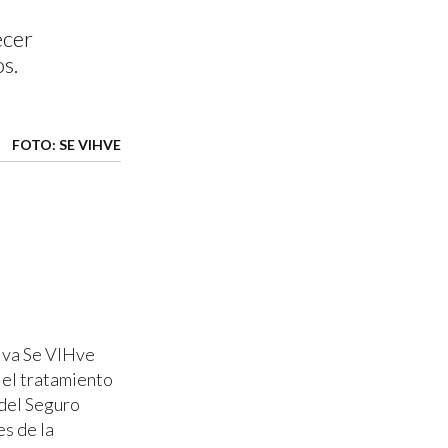
ecer
s.
FOTO: SE VIHVE
tiva Se VIHve
 el tratamiento
 del Seguro
es de la