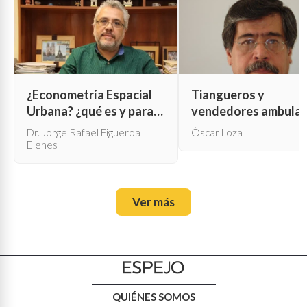
¿Econometría Espacial
Tiangueros y
Urbana? ¿qué es y para
vendedores ambula
qué sirve?
Dr. Jorge Rafael Figueroa
Óscar Loza
Elenes
Ver más
QUIÉNES SOMOS