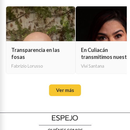
Transparencia en las
En Culiacán
fosas
transmitimos nuestr
propia muerte
Fabrizio Lorusso
Vivi Santana
Ver más