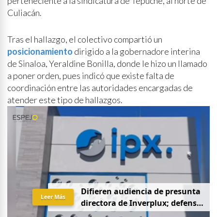
perteneciente a la sindicatura de Tepuche, al norte de
Culiacán.
Tras el hallazgo, el colectivo compartió un
posicionamiento
dirigido a la gobernadore interina
de Sinaloa, Yeraldine Bonilla, donde le hizo un llamado
a poner orden, pues indicó que existe falta de
coordinación entre las autoridades encargadas de
atender este tipo de hallazgos.
D
i
f
i
e
r
e
n
a
u
d
i
e
n
c
i
a
d
e
p
r
e
s
u
n
t
a
Leer Más
d
i
r
e
c
t
o
r
a
d
e
I
n
v
e
r
p
l
u
x
;
d
e
f
e
n
s
a
p
i
d
e
q
u
e
s
e
a
p
r
i
v
a
d
a
y
s
i
n