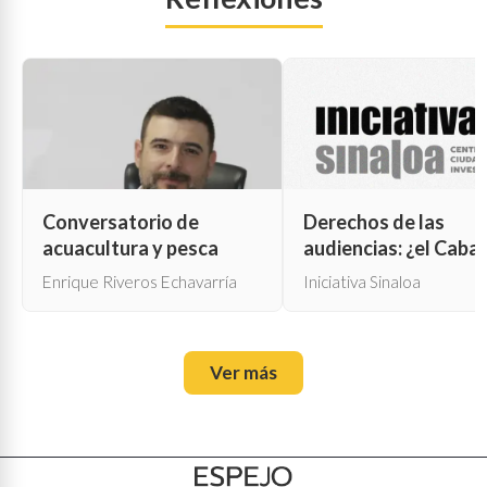
Conversatorio de
Derechos de las
acuacultura y pesca
audiencias: ¿el Cabal
de Troya para la cen
Enrique Riveros Echavarría
Iniciativa Sinaloa
oficial?
Ver más