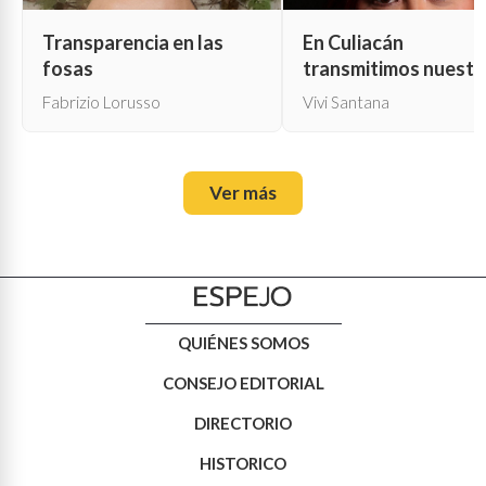
Transparencia en las
En Culiacán
fosas
transmitimos nuestr
propia muerte
Fabrizio Lorusso
Vivi Santana
Ver más
QUIÉNES SOMOS
CONSEJO EDITORIAL
DIRECTORIO
HISTORICO