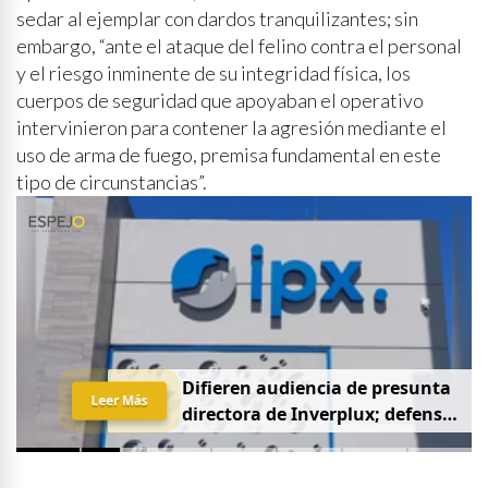
sedar al ejemplar con dardos tranquilizantes; sin
embargo, “ante el ataque del felino contra el personal
y el riesgo inminente de su integridad física, los
cuerpos de seguridad que apoyaban el operativo
intervinieron para contener la agresión mediante el
uso de arma de fuego, premisa fundamental en este
tipo de circunstancias”.
D
i
f
i
e
r
e
n
a
u
d
i
e
n
c
i
a
d
e
p
r
e
s
u
n
t
a
Leer Más
d
i
r
e
c
t
o
r
a
d
e
I
n
v
e
r
p
l
u
x
;
d
e
f
e
n
s
a
p
i
d
e
q
u
e
s
e
a
p
r
i
v
a
d
a
y
s
i
n
p
r
e
n
s
a