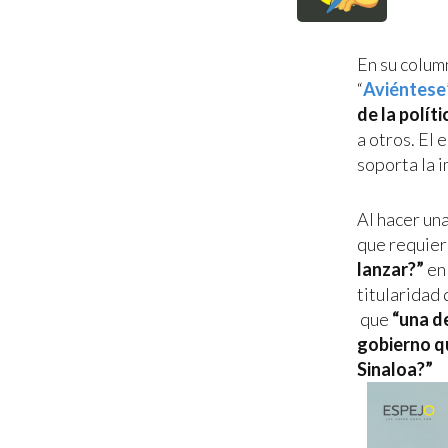
En su column
“
Aviéntese
de la políti
a otros. El
soporta la i
Al hacer un
que requier
lanzar?”
en 
titularidad 
que
“una d
gobierno q
Sinaloa?”