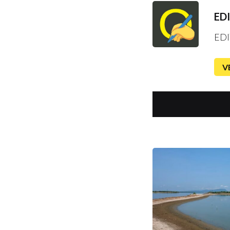
ED
EDI
V