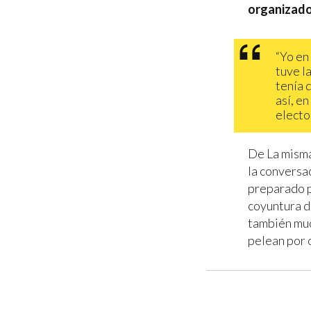
organizado
“Yo en
tuve l
tenía 
así, en
electo
De La misma
la conversa
preparado p
coyuntura d
también muc
pelean por 