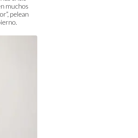
ién muchos
or”, pelean
bierno.