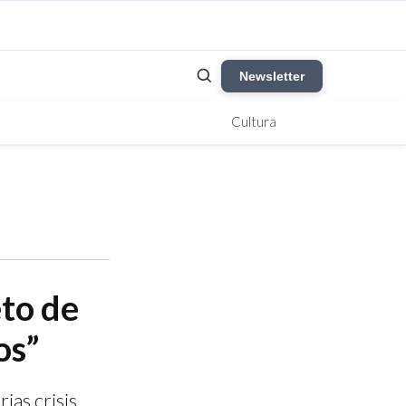
Newsletter
Cultura
eto de
os”
ias crisis