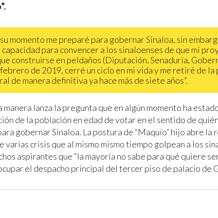
”.
 su momento me preparé para gobernar Sinaloa, sin embarg
a capacidad para convencer a los sinaloenses de que mi pro
que construirse en peldaños (Diputación, Senaduría, Gobern
 febrero de 2019, cerré un ciclo en mi vida y me retiré de la 
ral de manera definitiva ya hace más de siete años”.
 manera lanza la pregunta que en algún momento ha estado
ción de la población en edad de votar en el sentido de quié
ara gobernar Sinaloa. La postura de “Maquío” hijo abre la r
e varias crisis que al mismo mismo tiempo golpean a los sin
hos aspirantes que “la mayoría no sabe para qué quiere se
ocupar el despacho principal del tercer piso de palacio de 