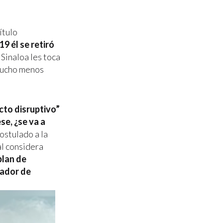
ítulo
19 él se retiró
 Sinaloa les toca
 mucho menos
cto disruptivo”
se, ¿se va a
ostulado a la
al considera
plan de
nador de