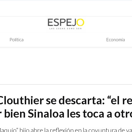
Política
Economía
outhier se descarta: “el r
bien Sinaloa les toca a otr
quío” hijo abre la reflexión en la coyuntura de var