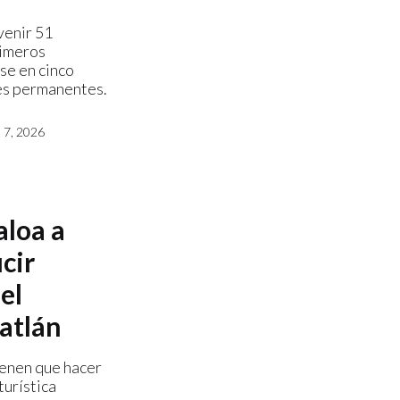
venir 51
rimeros
se en cinco
es permanentes.
7, 2026
aloa a
cir
el
atlán
ienen que hacer
turística