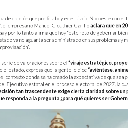
a de opinión que publica hoy en el diario Noroeste con el t
”, el empresario Manuel Clouthier Carillo
aclara que en 20
ca
y por lo tanto afirma que hoy “este reto de gobernar bien
 estado ya no aguanta ser administrado en sus problemas y
mprovisación”.
a serie de valoraciones sobre el
“viraje estratégico, proye
e el estado, expresa que la gente le dice
“aviéntese, aníme
el contexto donde se ha creado la expectativa de que sea p
del Ejecutivo estatal en el proceso electoral de 2027, la cu
ecisión tan trascendente exige cierta claridad sobre un 
ue responda a la pregunta ¿para qué quieres ser Gober