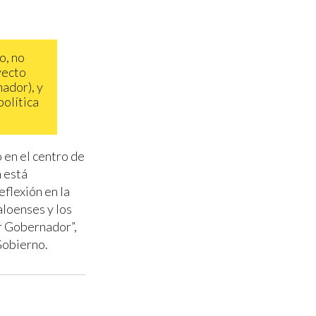
o, no
yecto
ador), y
política
 en el centro de
n está
eflexión en la
aloenses y los
r Gobernador”,
Gobierno.