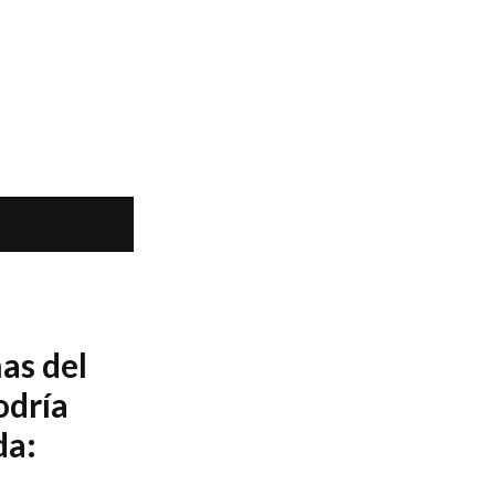
as del
odría
da: