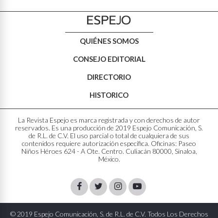
QUIÉNES SOMOS
CONSEJO EDITORIAL
DIRECTORIO
HISTORICO
La Revista Espejo es marca registrada y con derechos de autor
reservados. Es una producción de 2019 Espejo Comunicación, S.
de R.L. de C.V. El uso parcial o total de cualquiera de sus
contenidos requiere autorización específica. Oficinas: Paseo
Niños Héroes 624 - A Ote. Centro. Culiacán 80000, Sinaloa,
México.
Facebook
Twitter
Instagram
Youtube
© 2019 Espejo Comunicación, S. de R.L. de C.V. Todos Los Derechos