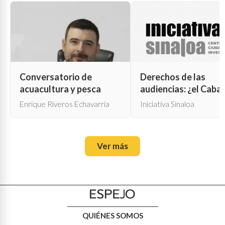
Conversatorio de
Derechos de las
acuacultura y pesca
audiencias: ¿el Cabal
de Troya para la cen
Enrique Riveros Echavarría
Iniciativa Sinaloa
oficial?
Ver más
QUIÉNES SOMOS