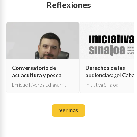
Reflexiones
Conversatorio de
Derechos de las
acuacultura y pesca
audiencias: ¿el Cabal
de Troya para la cen
Enrique Riveros Echavarría
Iniciativa Sinaloa
oficial?
Ver más