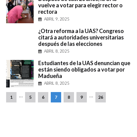
vuelve a votar para elegir rector o
rectora
ABRIL 9, 2025
¿Otra reforma a la UAS? Congreso
citará a autoridades universitarias
después de las elecciones
ABRIL 8, 2025
Estudiantes de la UAS denuncian que
están siendo obligados a votar por
Madueña
ABRIL 8, 2025
…
…
1
5
6
7
8
9
26