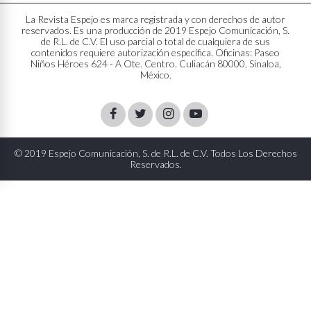
La Revista Espejo es marca registrada y con derechos de autor
reservados. Es una producción de 2019 Espejo Comunicación, S.
de R.L. de C.V. El uso parcial o total de cualquiera de sus
contenidos requiere autorización específica. Oficinas: Paseo
Niños Héroes 624 - A Ote. Centro. Culiacán 80000, Sinaloa,
México.
Facebook
Twitter
Instagram
Youtube
© 2019 Espejo Comunicación, S. de R.L. de C.V. Todos Los Derechos
Reservados.