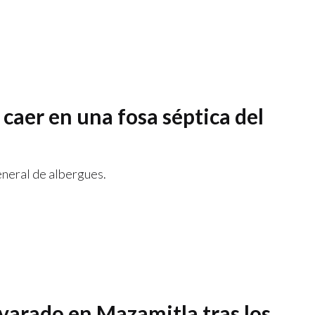
caer en una fosa séptica del
eneral de albergues.
 varado en Mazamitla tras los