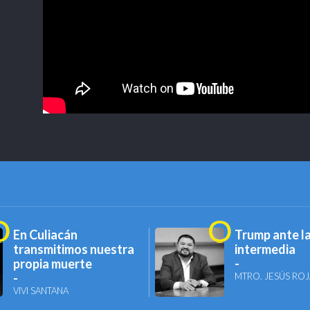
En Culiacán
Trump ante la
transmitimos nuestra
intermedia
propia muerte
MTRO. JESÚS ROJ
VIVI SANTANA