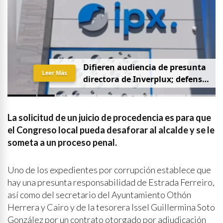
D
i
f
i
e
r
e
n
a
u
d
i
e
n
c
i
a
d
e
p
r
e
s
u
n
t
a
Leer Más
d
i
r
e
c
t
o
r
a
d
e
I
n
v
e
r
p
l
u
x
;
d
e
f
e
n
s
a
p
i
d
e
q
u
e
s
e
a
p
r
i
v
a
d
a
y
s
i
n
p
r
e
n
s
a
La solicitud de un juicio de procedencia es para que
el Congreso local pueda desaforar al alcalde y se le
someta a un proceso penal.
Uno de los expedientes por corrupción establece que
hay una presunta responsabilidad de Estrada Ferreiro,
así como del secretario del Ayuntamiento Othón
Herrera y Cairo y de la tesorera Issel Guillermina Soto
González por un contrato otorgado por adjudicación