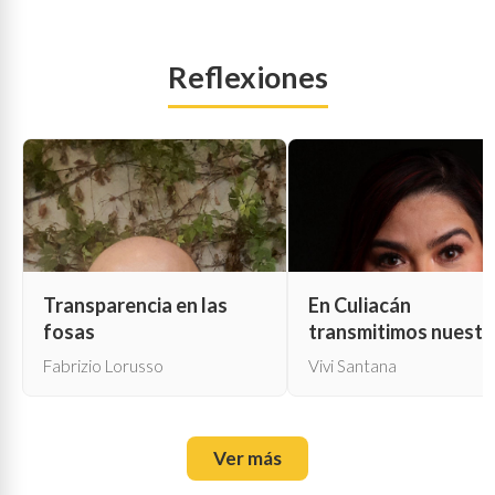
Reflexiones
Transparencia en las
En Culiacán
fosas
transmitimos nuestr
propia muerte
Fabrizio Lorusso
Vivi Santana
Ver más