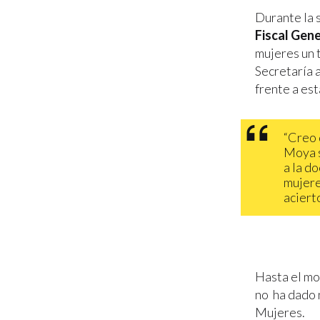
Durante la
Fiscal Gene
mujeres un 
Secretaría 
frente a es
“Creo 
Moya s
a la d
mujere
aciert
Hasta el m
no ha dado 
Mujeres.