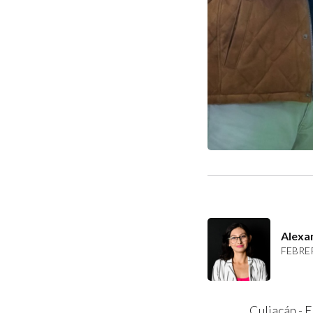
Alexa
FEBRER
Culiacán.- E