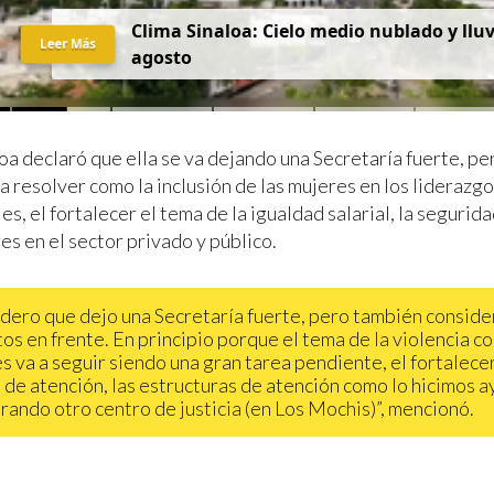
C
l
i
m
a
S
i
n
a
l
o
a
:
C
i
e
l
o
m
e
d
i
o
n
u
b
l
a
d
o
y
l
l
u
Leer Más
a
g
o
s
t
o
a declaró que ella se va dejando una Secretaría fuerte, pe
a resolver como la inclusión de las mujeres en los liderazg
s, el fortalecer el tema de la igualdad salarial, la seguridad
es en el sector privado y público.
dero que dejo una Secretaría fuerte, pero también conside
tos en frente. En principio porque el tema de la violencia co
s va a seguir siendo una gran tarea pendiente, el fortalece
 de atención, las estructuras de atención como lo hicimos a
rando otro centro de justicia (en Los Mochis)”, mencionó.