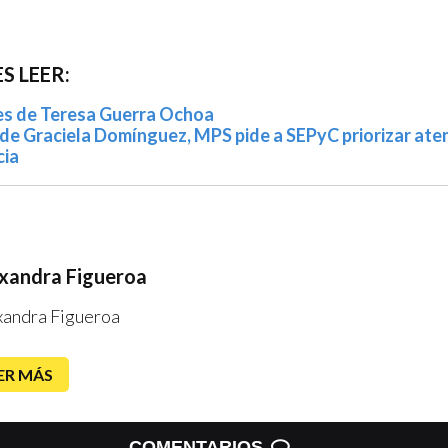
S LEER:
es de Teresa Guerra Ochoa
a de Graciela Domínguez, MPS pide a SEPyC priorizar aten
cia
xandra Figueroa
xandra Figueroa
ER MÁS
COMENTARIOS