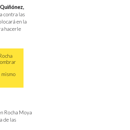
 Quiñónez,
a contra las
locará en la
ra hacerle
 Rocha
 nombrar
el mismo
bén Rocha Moya
a de las