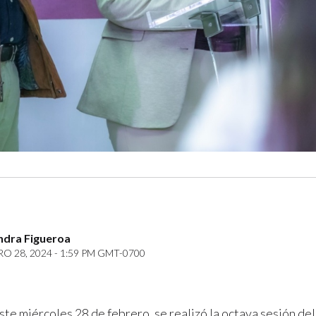
ndra Figueroa
O 28, 2024 - 1:59 PM GMT-0700
ste miércoles 28 de febrero, se realizó la octava sesión de