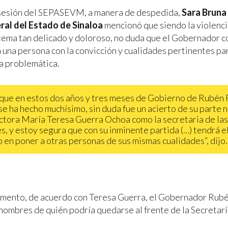
 sesión del SEPASEVM, a manera de despedida,
Sara Bruna
ral del Estado de Sinaloa
mencionó que siendo la violenci
tema tan delicado y doloroso, no duda que el Gobernador co
a una persona con la convicción y cualidades pertinentes pa
ta problemática.
que en estos dos años y tres meses de Gobierno de Rubén
e ha hecho muchísimo, sin duda fue un acierto de su parte
octora María Teresa Guerra Ochoa como la secretaria de las
s, y estoy segura que con su inminente partida (…) tendrá 
o en poner a otras personas de sus mismas cualidades”, dijo.
omento, de acuerdo con Teresa Guerra, el Gobernador Ru
nombres de quién podría quedarse al frente de la Secretarí