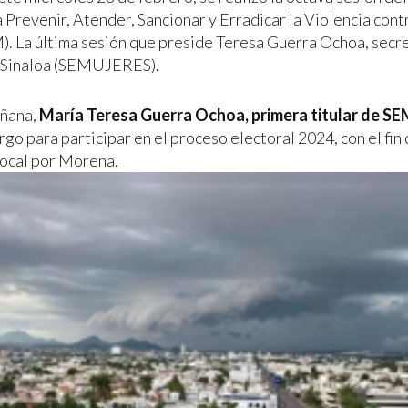
a Prevenir, Atender, Sancionar y Erradicar la Violencia cont
 La última sesión que preside Teresa Guerra Ochoa, secre
 Sinaloa (SEMUJERES).
añana,
María Teresa Guerra Ochoa, primera titular de 
rgo para participar en el proceso electoral 2024, con el fin
local por Morena.