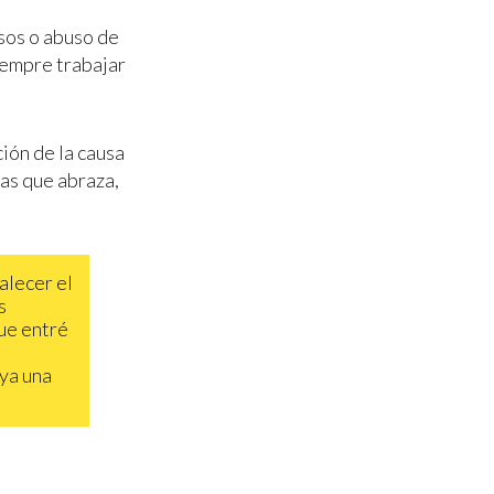
rsos o abuso de
iempre trabajar
ión de la causa
mas que abraza,
alecer el
s
que entré
ya una