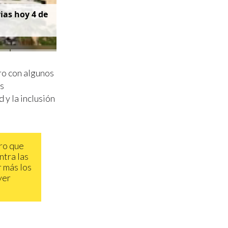
v
i
a
s
h
o
y
4
d
e
ro con algunos
os
 y la inclusión
ro que
ntra las
r más los
yer