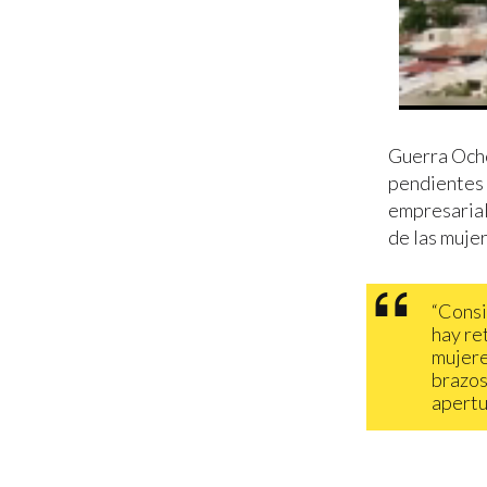
Guerra Ocho
pendientes 
empresariale
de las mujer
“Consi
hay re
mujere
brazos
apertu