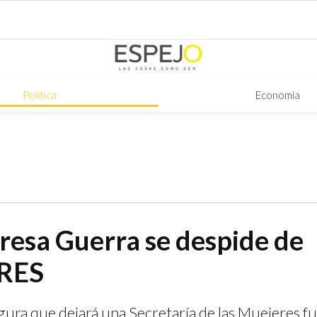
Política
Economía
resa Guerra se despide de
RES
ura que dejará una Secretaría de las Muejeres fu