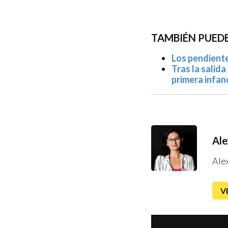
TAMBIÉN PUEDE
Los pendient
Tras la salid
primera infan
Ale
Ale
V