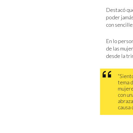
Destacó que
poder jamás
con sencille
En lo person
de las mujer
desde la tri
“Sient
tema d
mujere
con un
abraza
causa 