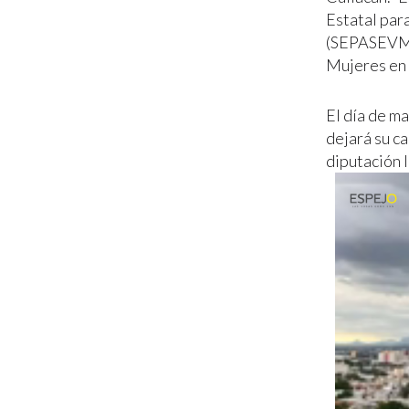
Estatal par
(SEPASEVM).
Mujeres en
El día de m
dejará su ca
diputación 