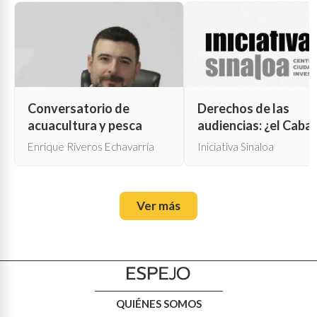
Conversatorio de
Derechos de las
acuacultura y pesca
audiencias: ¿el Cabal
de Troya para la cen
Enrique Riveros Echavarría
Iniciativa Sinaloa
oficial?
Ver más
QUIÉNES SOMOS